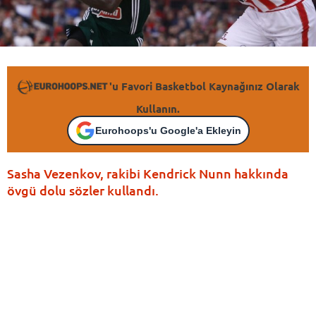
'u Favori Basketbol Kaynağınız Olarak
Kullanın.
Eurohoops'u Google'a Ekleyin
Sasha Vezenkov, rakibi Kendrick Nunn hakkında
övgü dolu sözler kullandı.