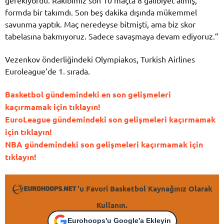
formda bir takımdı. Son beş dakika dışında mükemmel
savunma yaptık. Maç neredeyse bitmişti, ama biz skor
tabelasına bakmıyoruz. Sadece savaşmaya devam ediyoruz.”
Vezenkov önderliğindeki Olympiakos, Turkish Airlines
Euroleague’de 1. sırada.
Basketbol gündemindeki en son gelişmeleri
kaçırmamak için tıklayın!
EuroLeague gündemindeki son gelişmeleri kaçırmamak
için tıklayın!
NBA gündemindeki son gelişmeleri kaçırmamak için
tıklayın!
'u Favori Basketbol Kaynağınız Olarak
Kullanın.
Eurohoops'u Google'a Ekleyin