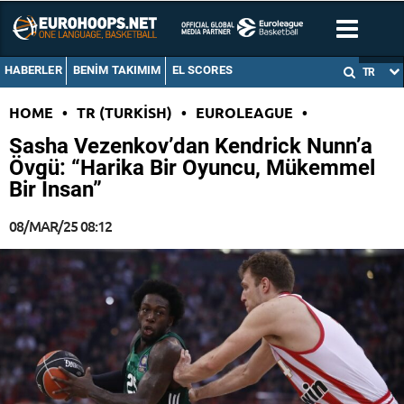
HABERLER
BENIM TAKIMIM
EL SCORES
TR
HOME
•
TR (TURKISH)
•
EUROLEAGUE
•
Sasha Vezenkov’dan Kendrick Nunn’a
Övgü: “Harika Bir Oyuncu, Mükemmel
Bir İnsan”
08/MAR/25 08:12