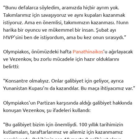
“Bunu defalarca söyledim, aramızda hiçbir ayrım yok.
Takımlarımız için savaşıyoruz ve aynı kupaları kazanmak
istiyoruz. Ama en önemlisi, takımımızın kazanması. Nunn
harika bir oyuncu ve mükemmel bir insan. Şubat ayı
MVP’sini ben de istiyordum, ama bu kez onun sırasıydı.”
Olympiakos, önümüzdeki hafta
Panathinaikos
’u ağırlayacak
ve Vezenkov, bu zorlu mücadele için hazır olduklarını
belirtti:
“Konsantre olmalıyız. Onlar galibiyet için geliyor, ayrıca
Yunanistan Kupası’nı da kazandılar. Bu maça ihtiyacımız var.”
Olympiakos’un Partizan karşısında aldığı galibiyet hakkında
konuşan Vezenkov, şu ifadeleri kullandı:
“Bu galibiyet bizim için önemliydi. 100 yıllık tarihimizin
kutlamaları, taraftarlarımız ve ailemiz için kazanmamız
gerekiyordu. Rakibimiz son 10 maçta 8 galibiyet almış,