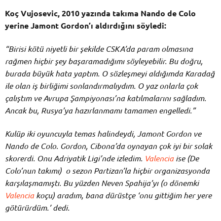
Koç Vujosevic, 2010 yazında takıma Nando de Colo
yerine Jamont Gordon’ı aldırdığını söyledi:
“Birisi kötü niyetli bir şekilde CSKA’da param olmasına
rağmen hiçbir şey başaramadığımı söyleyebilir. Bu doğru,
burada büyük hata yaptım. O sözleşmeyi aldığımda Karadağ
ile olan iş birliğimi sonlandırmalıydım. O yaz onlarla çok
çalıştım ve Avrupa Şampiyonası’na katılmalarını sağladım.
Ancak bu, Rusya’ya hazırlanmamı tamamen engelledi.”
Kulüp iki oyuncuyla temas halindeydi, Jamont Gordon ve
Nando de Colo. Gordon, Cibona’da oynayan çok iyi bir solak
skorerdi. Onu Adriyatik Ligi’nde izledim.
Valencia
ise (De
Colo’nun takımı) o sezon Partizan’la hiçbir organizasyonda
karşılaşmamıştı. Bu yüzden Neven Spahija’yı (o dönemki
Valencia
koçu) aradım, bana dürüstçe ‘onu gittiğim her yere
götürürdüm.’ dedi.