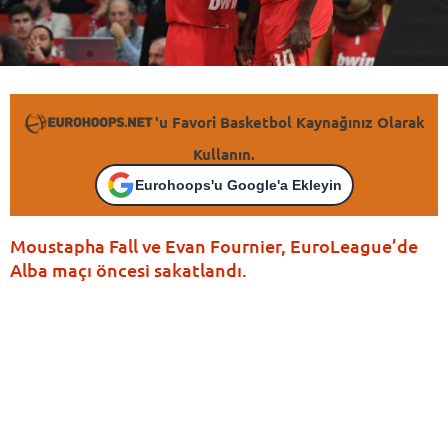
'u Favori Basketbol Kaynağınız Olarak
Kullanın.
Eurohoops'u Google'a Ekleyin
Moustapha Fall ve Evan Fournier, EuroLeague’de
Alba maçı öncesi sakatlandı.