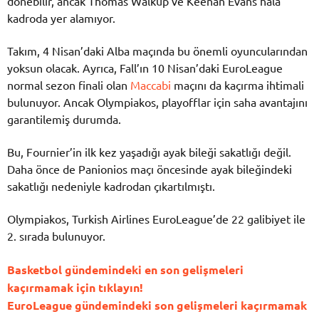
dönebilir, ancak Thomas Walkup ve Keenan Evans hâlâ
kadroda yer alamıyor.
Takım, 4 Nisan’daki Alba maçında bu önemli oyuncularından
yoksun olacak. Ayrıca, Fall’ın 10 Nisan’daki EuroLeague
normal sezon finali olan
Maccabi
maçını da kaçırma ihtimali
bulunuyor. Ancak Olympiakos, playofflar için saha avantajını
garantilemiş durumda.
Bu, Fournier’in ilk kez yaşadığı ayak bileği sakatlığı değil.
Daha önce de Panionios maçı öncesinde ayak bileğindeki
sakatlığı nedeniyle kadrodan çıkartılmıştı.
Olympiakos, Turkish Airlines EuroLeague’de 22 galibiyet ile
2. sırada bulunuyor.
Basketbol gündemindeki en son gelişmeleri
kaçırmamak için tıklayın!
EuroLeague gündemindeki son gelişmeleri kaçırmamak