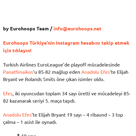
by Eurohoops Team /
info@eurohoops.net
Eurohoops Türkiye’nin Instagram hesabını takip etmek
için tıklayın!
Turkish Airlines EuroLeague’de playoff mücadelesinde
Panathinaikos
‘u 85-82 mağlup eden
Anadolu Efes
‘te Elijah
Bryant ve Rolands Smits öne çıkan isimler oldu.
Efes
, iki oyuncudan toplam 34 sayı üretti ve mücadeleyi 85-
82 kazanarak seriyi 5. maça taşıdı.
Anadolu Efes
‘te Elijah Bryant 19 sayı – 4 ribaund – 3 top
çalma – 1 asist ile oynadı.
🏀 19 sayı