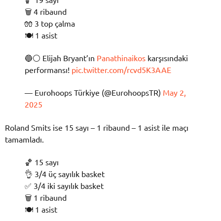
🗑 4 ribaund
🧤 3 top çalma
🍽 1 asist
🔵⚪ Elijah Bryant’ın
Panathinaikos
karşısındaki
performansı!
pic.twitter.com/rcvd5K3AAE
— Eurohoops Türkiye (@EurohoopsTR)
May 2,
2025
Roland Smits ise 15 sayı – 1 ribaund – 1 asist ile maçı
tamamladı.
🏀 15 sayı
👌 3/4 üç sayılık basket
✅ 3/4 iki sayılık basket
🗑 1 ribaund
🍽 1 asist