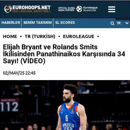
HABERLER
BENIM TAKIMIM
EL SCORES
TR
HOME
•
TR (TURKISH)
•
EUROLEAGUE
•
Elijah Bryant ve Rolands Smits
İkilisinden Panathinaikos Karşısında 34
Sayı! (VİDEO)
02/MAY/25 22:45