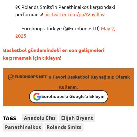
🤩 Rolands Smits’in Panathinaikos karşısındaki
performansı!
pic.twitter.com/ppAVaydluv
— Eurohoops Türkiye (@EurohoopsTR)
May 2,
2025
Basketbol gündemindeki en son gelişmeleri
kaçırmamak için tıklayın!
'u Favori Basketbol Kaynağınız Olarak
Kullanın.
Eurohoops'u Google'a Ekleyin
Anadolu Efes
Elijah Bryant
TAGS
Panathinaikos
Rolands Smits