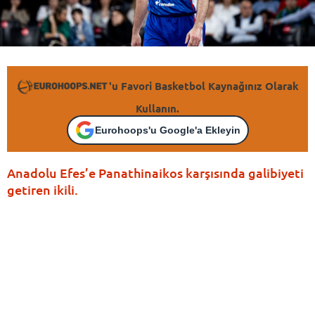
'u Favori Basketbol Kaynağınız Olarak
Kullanın.
Eurohoops'u Google'a Ekleyin
Anadolu Efes’e Panathinaikos karşısında galibiyeti
getiren ikili.