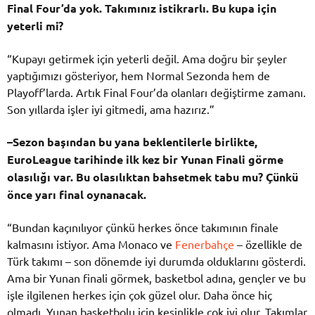
Final
Four’da
yok.
Takımınız
istikrarlı.
Bu
kupa
için
yeterli
mi?
“
Kupayı
getirmek
için
yeterli
değil.
Ama
doğru
bir
şeyler
yaptığımızı
gösteriyor,
hem
Normal
Sezonda
hem
de
Playoff’larda.
Artık
Final
Four’da
olanları
değiştirme
zamanı.
Son
yıllarda
işler
iyi
gitmedi,
ama
hazırız.”
–
Sezon
başından
bu
yana
beklentilerle
birlikte,
EuroLeague
tarihinde
ilk
kez
bir
Yunan
Finali
görme
olasılığı
var.
Bu
olasılıktan
bahsetmek
tabu
mu?
Çünkü
önce
yarı
final
oynanacak.
“
Bundan
kaçınılıyor
çünkü
herkes
önce
takımının
finale
kalmasını
istiyor.
Ama
Monaco
ve
Fenerbahçe
–
özellikle
de
Türk
takımı –
son
dönemde
iyi
durumda
olduklarını
gösterdi.
Ama
bir
Yunan
finali
görmek,
basketbol
adına,
gençler
ve
bu
işle
ilgilenen
herkes
için
çok
güzel
olur.
Daha
önce
hiç
olmadı.
Yunan
basketbolu
için
kesinlikle
çok
iyi
olur.
Takımlar