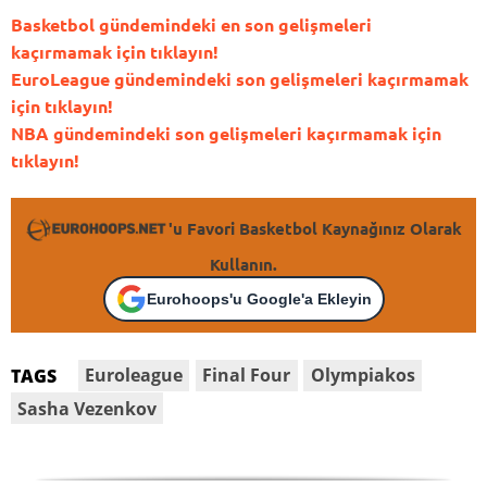
Basketbol gündemindeki en son gelişmeleri
kaçırmamak için tıklayın!
EuroLeague gündemindeki son gelişmeleri kaçırmamak
için tıklayın!
NBA gündemindeki son gelişmeleri kaçırmamak için
tıklayın!
'u Favori Basketbol Kaynağınız Olarak
Kullanın.
Eurohoops'u Google'a Ekleyin
Euroleague
Final Four
Olympiakos
TAGS
Sasha Vezenkov