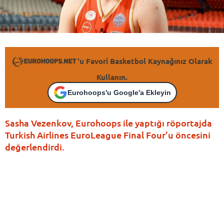
'u Favori Basketbol Kaynağınız Olarak
Kullanın.
Eurohoops'u Google'a Ekleyin
Sasha Vezenkov, Eurohoops ile yaptığı röportajda
Turkish Airlines EuroLeague Final Four’u öncesini
değerlendirdi.