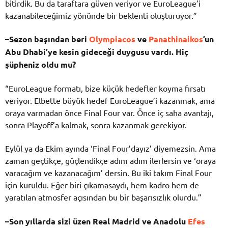
bitirdik.
Bu
da
taraftara
güven
veriyor
ve
EuroLeague’i
kazanabileceğimiz
yönünde
bir
beklenti
oluşturuyor.”
–
Sezon
başından
beri
Olympiacos
ve
Panathinaikos
’un
Abu
Dhabi’ye
kesin
gideceği
duygusu
vardı.
Hiç
şüpheniz
oldu
mu?
“
EuroLeague
formatı,
bize
küçük
hedefler
koyma
fırsatı
veriyor.
Elbette
büyük
hedef
EuroLeague’i
kazanmak,
ama
oraya
varmadan
önce
Final
Four
var.
Önce
iç
saha
avantajı,
sonra
Playoff’a
kalmak,
sonra
kazanmak
gerekiyor.
Eylül
ya
da
Ekim
ayında ‘
Final
Four’dayız’
diyemezsin.
Ama
zaman
geçtikçe,
güçlendikçe
adım
adım
ilerlersin
ve ‘
oraya
varacağım
ve
kazanacağım’
dersin.
Bu
iki
takım
Final
Four
için
kuruldu.
Eğer
biri
çıkamasaydı,
hem
kadro
hem
de
yaratılan
atmosfer
açısından
bu
bir
başarısızlık
olurdu.”
–
Son
yıllarda
sizi
üzen
Real
Madrid
ve
Anadolu
Efes