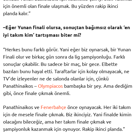
için
önemli
olan
finale
ulaşmak.
Bu
yüzden
rakip
ikinci
planda
kalır.”
–
Eğer
Yunan
finali
olursa,
sonuçtan
bağımsız
olarak ‘
en
iyi
takım
kim’
tartışması
biter
mi?
“
Herkes
bunu
farklı
görür.
Yani
eğer
biz
oynarsak,
bir
Yunan
Finali
olur
ve
birkaç
gün
sonra
da
lig
şampiyonluğu.
Farklı
sonuçlar
çıkabilir.
Bu
sadece
bir
maç,
bir
gece.
Elbette
bazıları
bunu
hayal
etti.
Taraftarlar
için
kolay
olmayacak,
ne
TV’de
izleyenler
ne
de
salonda
olanlar
için,
çünkü
Panathinaikos –
Olympiacos
bambaşka
bir
şey.
Ama
dediğim
gibi,
önce
finale
çıkmak
önemli.
Panathinaikos
ve
Fenerbahçe
önce
oynayacak.
Her
iki
takım
için
de
mesele
finale
çıkmak.
Biz
ikinciyiz.
Yani
finalde
kimin
olacağını
bileceğiz,
ama
her
takım
finale
çıkmak
ve
şampiyonluk
kazanmak
için
oynuyor.
Rakip
ikinci
planda.”