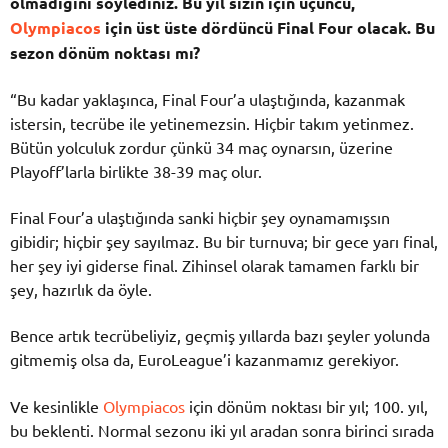
olmadığını
söylediniz.
Bu
yıl
sizin
için
üçüncü,
Olympiacos
için
üst
üste
dördüncü
Final
Four
olacak.
Bu
sezon
dönüm
noktası
mı?
“
Bu
kadar
yaklaşınca,
Final
Four’a
ulaştığında,
kazanmak
istersin,
tecrübe
ile
yetinemezsin.
Hiçbir
takım
yetinmez.
Bütün
yolculuk
zordur
çünkü
34
maç
oynarsın,
üzerine
Playoff’larla
birlikte
38-
39
maç
olur.
Final
Four’a
ulaştığında
sanki
hiçbir
şey
oynamamışsın
gibidir;
hiçbir
şey
sayılmaz.
Bu
bir
turnuva;
bir
gece
yarı
final,
her
şey
iyi
giderse
final.
Zihinsel
olarak
tamamen
farklı
bir
şey,
hazırlık
da
öyle.
Bence
artık
tecrübeliyiz,
geçmiş
yıllarda
bazı
şeyler
yolunda
gitmemiş
olsa
da,
EuroLeague’i
kazanmamız
gerekiyor.
Ve
kesinlikle
Olympiacos
için
dönüm
noktası
bir
yıl;
100.
yıl,
bu
beklenti.
Normal
sezonu
iki
yıl
aradan
sonra
birinci
sırada