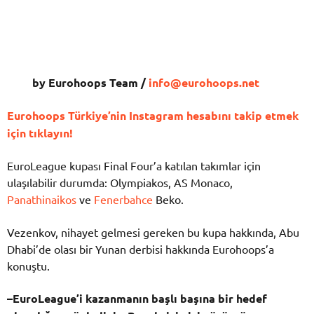
by Eurohoops Team /
info@eurohoops.net
Eurohoops Türkiye’nin Instagram hesabını takip etmek
için tıklayın!
EuroLeague
kupası
Final
Four’a
katılan
takımlar
için
ulaşılabilir
durumda:
Olympiakos,
AS
Monaco,
Panathinaikos
ve
Fenerbahce
Beko.
Vezenkov,
nihayet
gelmesi
gereken
bu
kupa
hakkında,
Abu
Dhabi’de
olası
bir Yunan derbisi
hakkında
Eurohoops’a
konuştu.
–
EuroLeague’i
kazanmanın
başlı
başına
bir
hedef