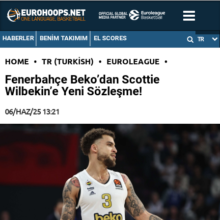
HABERLER
BENIM TAKIMIM
EL SCORES
TR
HOME
•
TR (TURKISH)
•
EUROLEAGUE
•
Fenerbahçe Beko’dan Scottie
Wilbekin’e Yeni Sözleşme!
06/HAZ/25 13:21