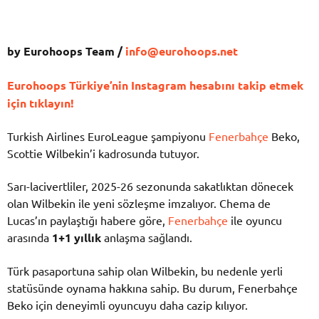
by Eurohoops Team /
info@eurohoops.net
Eurohoops Türkiye’nin Instagram hesabını takip etmek
için tıklayın!
Turkish Airlines EuroLeague şampiyonu
Fenerbahçe
Beko,
Scottie Wilbekin’i kadrosunda tutuyor.
Sarı-lacivertliler, 2025-26 sezonunda sakatlıktan dönecek
olan Wilbekin ile yeni sözleşme imzalıyor. Chema de
Lucas’ın paylaştığı habere göre,
Fenerbahçe
ile oyuncu
arasında
1+1 yıllık
anlaşma sağlandı.
Türk pasaportuna sahip olan Wilbekin, bu nedenle yerli
statüsünde oynama hakkına sahip. Bu durum, Fenerbahçe
Beko için deneyimli oyuncuyu daha cazip kılıyor.