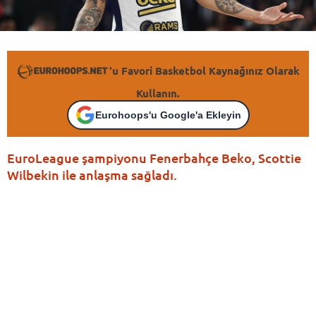
'u Favori Basketbol Kaynağınız Olarak
Kullanın.
Eurohoops'u Google'a Ekleyin
EuroLeague şampiyonu Fenerbahçe Beko, Scottie
Wilbekin ile anlaşma sağladı.