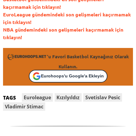
kaçırmamak için tıklayın!
EuroLeague gündemindeki son gelişmeleri kaçırmamak
için tıklayın!
NBA gündemindeki son gelişmeleri kaçırmamak için
tıklayın!
'u Favori Basketbol Kaynağınız Olarak
Kullanın.
Eurohoops'u Google'a Ekleyin
Euroleague
Kızılyıldız
Svetislav Pesic
TAGS
Vladimir Stimac