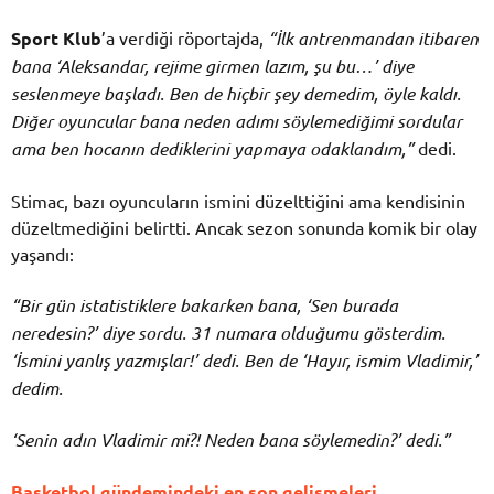
Sport Klub
’a verdiği röportajda,
“İlk antrenmandan itibaren
bana ‘Aleksandar, rejime girmen lazım, şu bu…’ diye
seslenmeye başladı. Ben de hiçbir şey demedim, öyle kaldı.
Diğer oyuncular bana neden adımı söylemediğimi sordular
ama ben hocanın dediklerini yapmaya odaklandım,”
dedi.
Stimac, bazı oyuncuların ismini düzelttiğini ama kendisinin
düzeltmediğini belirtti. Ancak sezon sonunda komik bir olay
yaşandı:
“Bir gün istatistiklere bakarken bana, ‘Sen burada
neredesin?’ diye sordu. 31 numara olduğumu gösterdim.
‘İsmini yanlış yazmışlar!’ dedi. Ben de ‘Hayır, ismim Vladimir,’
dedim.
‘Senin adın Vladimir mi?! Neden bana söylemedin?’ dedi.”
Basketbol gündemindeki en son gelişmeleri