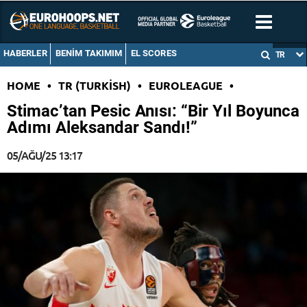
HABERLER
BENIM TAKIMIM
EL SCORES
TR
HOME
•
TR (TURKISH)
•
EUROLEAGUE
•
Stimac’tan Pesic Anısı: “Bir Yıl Boyunca
Adımı Aleksandar Sandı!”
05/AĞU/25 13:17