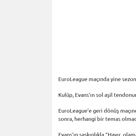
EuroLeague maçında yine sezonu 
Kulüp, Evans’ın sol aşil tendon
EuroLeague’e geri dönüş maçınd
sonra, herhangi bir temas olmada
Evans’ın şaşkınlıkla “Hayır, ola