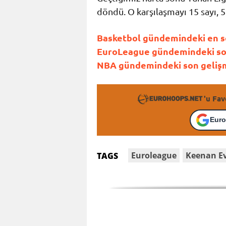
döndü. O karşılaşmayı 15 sayı, 5
Basketbol gündemindeki en so
EuroLeague gündemindeki son 
NBA gündemindeki son gelişme
'u Fav
Euro
Euroleague
Keenan E
TAGS