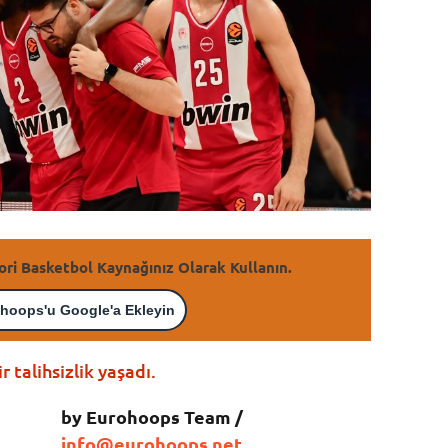
ori Basketbol Kaynağınız Olarak Kullanın.
hoops'u Google'a Ekleyin
talihsizlik yaşadı.
by Eurohoops Team /
info@eurohoops.net