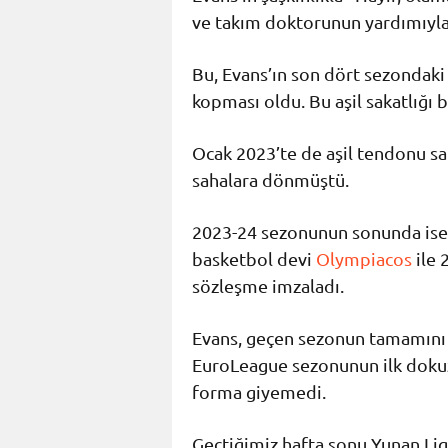
ve takım doktorunun yardımıyla 
Bu, Evans’ın son dört sezondaki 
kopması oldu. Bu aşil sakatlığı 
Ocak 2023’te de aşil tendonu sa
sahalara dönmüştü.
2023-24 sezonunun sonunda ise d
basketbol devi
Olympiacos
ile 
sözleşme imzaladı.
Evans, geçen sezonun tamamını d
EuroLeague sezonunun ilk dokuz
forma giyemedi.
Geçtiğimiz hafta sonu Yunan Lig