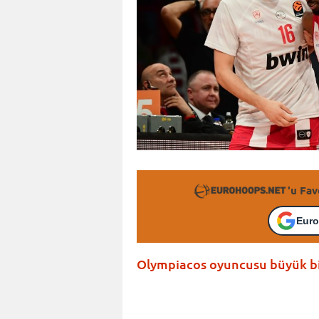
'u Fav
Euro
Olympiacos oyuncusu büyük bir 