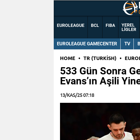
YEREL
EUROLEAGUE
BCL
FIBA
LIGLER
EUROLEAGUE GAMECENTER
TV
HOME
•
TR (TURKISH)
•
EURO
533 Gün Sonra Ge
Evans’ın Aşili Yin
13/KAS/25 07:18