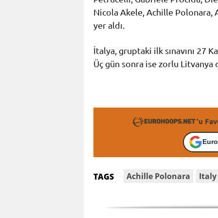
Nicola Akele, Achille Polonara, 
yer aldı.
İtalya, gruptaki ilk sınavını 27 
Üç gün sonra ise zorlu Litvanya
'u Fav
Euro
Achille Polonara
Italy
TAGS