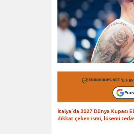
'u Fav
Euro
İtalya’da 2027 Dünya Kupası El
dikkat çeken ismi, lösemi teda