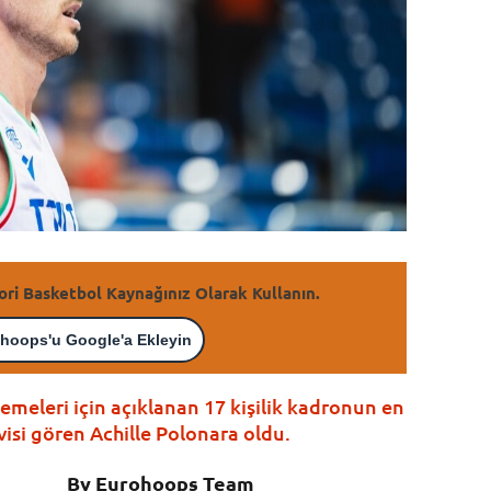
ori Basketbol Kaynağınız Olarak Kullanın.
hoops'u Google'a Ekleyin
emeleri için açıklanan 17 kişilik kadronun en
visi gören Achille Polonara oldu.
By Eurohoops Team