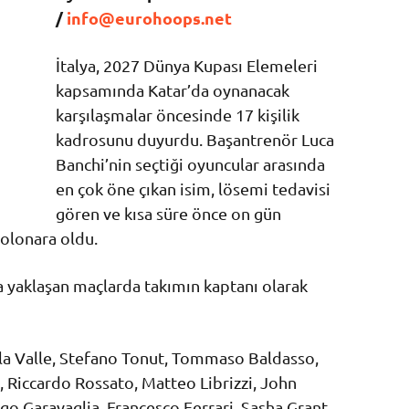
/
info@eurohoops.net
İtalya, 2027 Dünya Kupası Elemeleri
kapsamında Katar’da oynanacak
karşılaşmalar öncesinde 17 kişilik
kadrosunu duyurdu. Başantrenör Luca
Banchi’nin seçtiği oyuncular arasında
en çok öne çıkan isim, lösemi tedavisi
gören ve kısa süre önce on gün
olonara oldu.
 yaklaşan maçlarda takımın kaptanı olarak
a Valle, Stefano Tonut, Tommaso Baldasso,
 Riccardo Rossato, Matteo Librizzi, John
ego Garavaglia, Francesco Ferrari, Sasha Grant,