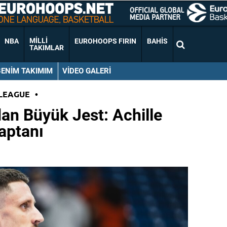
MILLI
NBA
EUROHOOPS FIRIN
BAHIS
TAKIMLAR
BENIM TAKIMIM
VIDEO GALERI
LEAGUE
•
dan Büyük Jest: Achille
aptanı