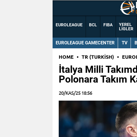
YEREL
EUROLEAGUE
BCL
FIBA
LIGLER
EUROLEAGUE GAMECENTER
TV
HOME
•
TR (TURKISH)
•
EURO
İtalya Milli Takım
Polonara Takım K
20/KAS/25 18:56