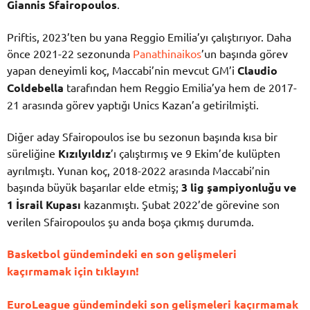
Giannis Sfairopoulos
.
Priftis, 2023’ten bu yana Reggio Emilia’yı çalıştırıyor. Daha
önce 2021-22 sezonunda
Panathinaikos
’un başında görev
yapan deneyimli koç, Maccabi’nin mevcut GM’i
Claudio
Coldebella
tarafından hem Reggio Emilia’ya hem de 2017-
21 arasında görev yaptığı Unics Kazan’a getirilmişti.
Diğer aday Sfairopoulos ise bu sezonun başında kısa bir
süreliğine
Kızılyıldız
’ı çalıştırmış ve 9 Ekim’de kulüpten
ayrılmıştı. Yunan koç, 2018-2022 arasında Maccabi’nin
başında büyük başarılar elde etmiş;
3 lig şampiyonluğu ve
1 İsrail Kupası
kazanmıştı. Şubat 2022’de görevine son
verilen Sfairopoulos şu anda boşa çıkmış durumda.
Basketbol gündemindeki en son gelişmeleri
kaçırmamak için tıklayın!
EuroLeague gündemindeki son gelişmeleri kaçırmamak