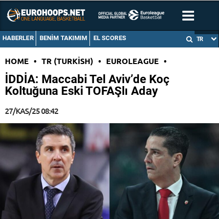
HABERLER
BENIM TAKIMIM
EL SCORES
TR
HOME
•
TR (TURKISH)
•
EUROLEAGUE
•
İDDİA: Maccabi Tel Aviv’de Koç
Koltuğuna Eski TOFAŞlı Aday
27/KAS/25 08:42