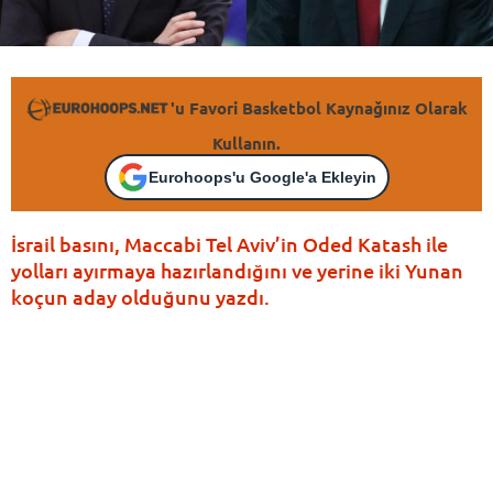
'u Favori Basketbol Kaynağınız Olarak
Kullanın.
Eurohoops'u Google'a Ekleyin
İsrail basını, Maccabi Tel Aviv’in Oded Katash ile
yolları ayırmaya hazırlandığını ve yerine iki Yunan
koçun aday olduğunu yazdı.