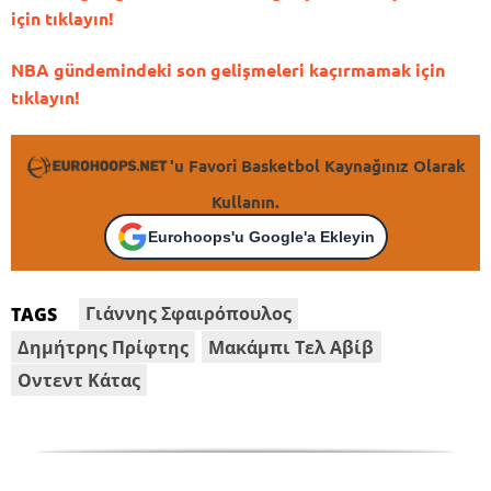
için tıklayın!
NBA gündemindeki son gelişmeleri kaçırmamak için
tıklayın!
'u Favori Basketbol Kaynağınız Olarak
Kullanın.
Eurohoops'u Google'a Ekleyin
Γιάννης Σφαιρόπουλος
TAGS
Δημήτρης Πρίφτης
Μακάμπι Τελ Αβίβ
Οντεντ Κάτας