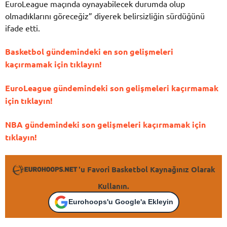
EuroLeague maçında oynayabilecek durumda olup
olmadıklarını göreceğiz” diyerek belirsizliğin sürdüğünü
ifade etti.
Basketbol gündemindeki en son gelişmeleri
kaçırmamak için tıklayın!
EuroLeague gündemindeki son gelişmeleri kaçırmamak
için tıklayın!
NBA gündemindeki son gelişmeleri kaçırmamak için
tıklayın!
'u Favori Basketbol Kaynağınız Olarak
Kullanın.
Eurohoops'u Google'a Ekleyin