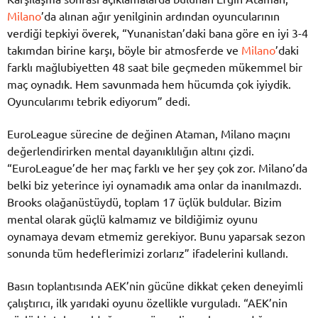
Milano
’da alınan ağır yenilginin ardından oyuncularının
verdiği tepkiyi överek, “Yunanistan’daki bana göre en iyi 3-4
takımdan birine karşı, böyle bir atmosferde ve
Milano
’daki
farklı mağlubiyetten 48 saat bile geçmeden mükemmel bir
maç oynadık. Hem savunmada hem hücumda çok iyiydik.
Oyuncularımı tebrik ediyorum” dedi.
EuroLeague sürecine de değinen Ataman, Milano maçını
değerlendirirken mental dayanıklılığın altını çizdi.
“EuroLeague’de her maç farklı ve her şey çok zor. Milano’da
belki biz yeterince iyi oynamadık ama onlar da inanılmazdı.
Brooks olağanüstüydü, toplam 17 üçlük buldular. Bizim
mental olarak güçlü kalmamız ve bildiğimiz oyunu
oynamaya devam etmemiz gerekiyor. Bunu yaparsak sezon
sonunda tüm hedeflerimizi zorlarız” ifadelerini kullandı.
Basın toplantısında AEK’nin gücüne dikkat çeken deneyimli
çalıştırıcı, ilk yarıdaki oyunu özellikle vurguladı. “AEK’nin