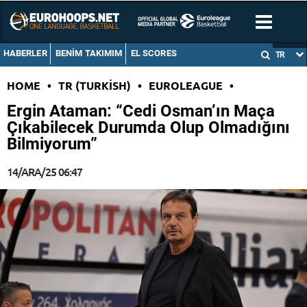
HABERLER
BENIM TAKIMIM
EL SCORES
TR
HOME
•
TR (TURKISH)
•
EUROLEAGUE
•
Ergin Ataman: “Cedi Osman’ın Maça
Çıkabilecek Durumda Olup Olmadığını
Bilmiyorum”
14/ARA/25 06:47