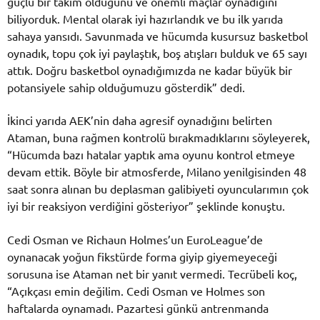
güçlü bir takım olduğunu ve önemli maçlar oynadığını
biliyorduk. Mental olarak iyi hazırlandık ve bu ilk yarıda
sahaya yansıdı. Savunmada ve hücumda kusursuz basketbol
oynadık, topu çok iyi paylaştık, boş atışları bulduk ve 65 sayı
attık. Doğru basketbol oynadığımızda ne kadar büyük bir
potansiyele sahip olduğumuzu gösterdik” dedi.
İkinci yarıda AEK’nin daha agresif oynadığını belirten
Ataman, buna rağmen kontrolü bırakmadıklarını söyleyerek,
“Hücumda bazı hatalar yaptık ama oyunu kontrol etmeye
devam ettik. Böyle bir atmosferde, Milano yenilgisinden 48
saat sonra alınan bu deplasman galibiyeti oyuncularımın çok
iyi bir reaksiyon verdiğini gösteriyor” şeklinde konuştu.
Cedi Osman ve Richaun Holmes’un EuroLeague’de
oynanacak yoğun fikstürde forma giyip giyemeyeceği
sorusuna ise Ataman net bir yanıt vermedi. Tecrübeli koç,
“Açıkçası emin değilim. Cedi Osman ve Holmes son
haftalarda oynamadı. Pazartesi günkü antrenmanda