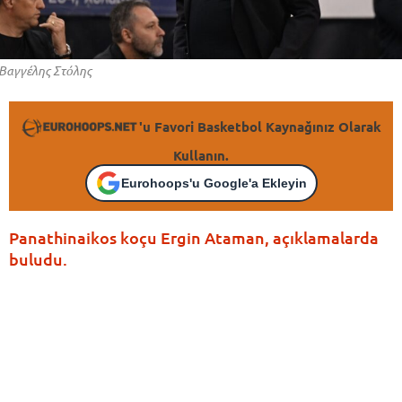
Βαγγέλης Στόλης
'u Favori Basketbol Kaynağınız Olarak
Kullanın.
Eurohoops'u Google'a Ekleyin
Panathinaikos koçu Ergin Ataman, açıklamalarda
buludu.