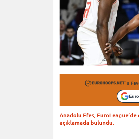
'u Fav
Euro
Anadolu Efes, EuroLeague’de
açıklamada bulundu.