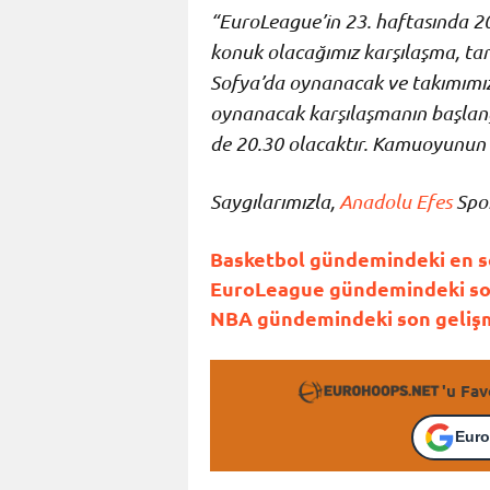
“EuroLeague’in 23. haftasında 20
konuk olacağımız karşılaşma, tar
Sofya’da oynanacak ve takımımız 
oynanacak karşılaşmanın başlangıç
de 20.30 olacaktır. Kamuoyunun b
Saygılarımızla,
Anadolu Efes
Spo
Basketbol gündemindeki en so
EuroLeague gündemindeki son 
NBA gündemindeki son gelişme
'u Fav
Euro