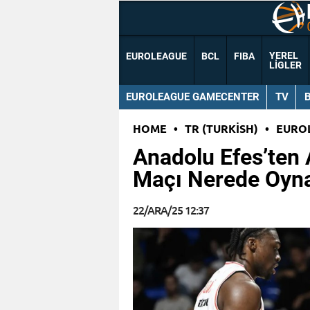
YEREL
EUROLEAGUE
BCL
FIBA
LIGLER
EUROLEAGUE GAMECENTER
TV
HOME
•
TR (TURKISH)
•
EURO
Anadolu Efes’ten 
Maçı Nerede Oyn
22/ARA/25 12:37