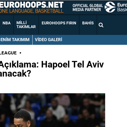
MILLI
NBA
EUROHOOPS FIRIN
BAHIS
TAKIMLAR
BENIM TAKIMIM
VIDEO GALERI
LEAGUE
•
Açıklama: Hapoel Tel Aviv
anacak?