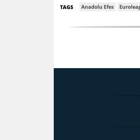
Anadolu Efes
Eurolea
TAGS