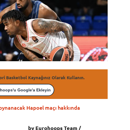
ori Basketbol Kaynağınız Olarak Kullanın.
hoops'u Google'a Ekleyin
 oynanacak Hapoel maçı hakkında
by Eurohoops Team /