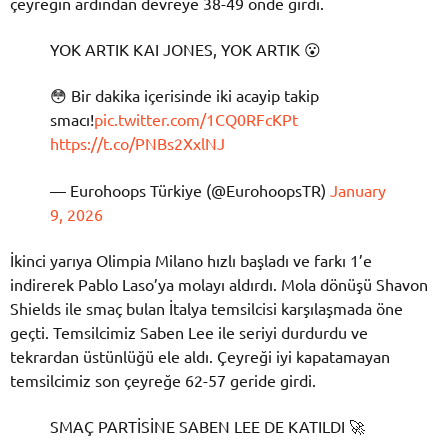
çeyreğin ardından devreye 38-49 önde girdi.
YOK ARTIK KAI JONES, YOK ARTIK 😮
😳 Bir dakika içerisinde iki acayip takip
smacı!
pic.twitter.com/1CQ0RFcKPt
https://t.co/PNBs2XxlNJ
— Eurohoops Türkiye (@EurohoopsTR)
January
9, 2026
İkinci yarıya Olimpia Milano hızlı başladı ve farkı 1’e
indirerek Pablo Laso’ya molayı aldırdı. Mola dönüşü Shavon
Shields ile smaç bulan İtalya temsilcisi karşılaşmada öne
geçti. Temsilcimiz Saben Lee ile seriyi durdurdu ve
tekrardan üstünlüğü ele aldı. Çeyreği iyi kapatamayan
temsilcimiz son çeyreğe 62-57 geride girdi.
SMAÇ PARTİSİNE SABEN LEE DE KATILDI 🚀