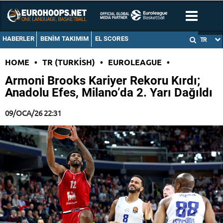
HABERLER
BENIM TAKIMIM
EL SCORES
TR
HOME
•
TR (TURKISH)
•
EUROLEAGUE
•
Armoni Brooks Kariyer Rekoru Kırdı;
Anadolu Efes, Milano’da 2. Yarı Dağıldı
09/OCA/26 22:31