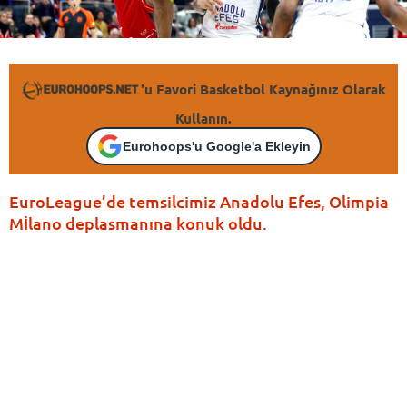
'u Favori Basketbol Kaynağınız Olarak
Kullanın.
Eurohoops'u Google'a Ekleyin
EuroLeague’de temsilcimiz Anadolu Efes, Olimpia
Mİlano deplasmanına konuk oldu.