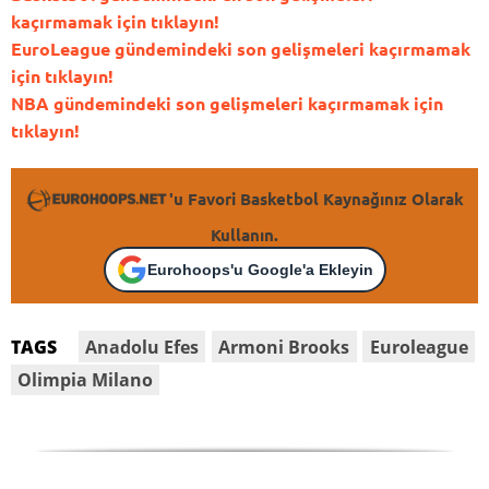
kaçırmamak için tıklayın!
EuroLeague gündemindeki son gelişmeleri kaçırmamak
için tıklayın!
NBA gündemindeki son gelişmeleri kaçırmamak için
tıklayın!
'u Favori Basketbol Kaynağınız Olarak
Kullanın.
Eurohoops'u Google'a Ekleyin
Anadolu Efes
Armoni Brooks
Euroleague
TAGS
Olimpia Milano