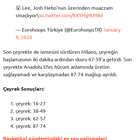
😮 Lee, Josh Nebo’nun üzerinden muazzam
smaçlıyor!
pic.twitter.com/8XYHg9U98d
— Eurohoops Türkiye (@EurohoopsTR)
January
9, 2026
Son çeyrekte de ivmesini sürdüren Milano, çeyreğin
başlamasının iki dakika ardından skoru 67-59’a getirdi. Son
çeyrekte Anadolu Efes hücum anlamında üretim
sağlayamadı ve karşılaşmadan 87-74 mağlup ayrıldı.
Çeyrek Sonuçları:
çeyrek: 16-27
çeyrek: 38-49
çeyrek: 62-57
çeyrek: 87-74
Basketbol gündemindeki en son gelişmeleri