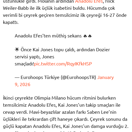
üstünlükle girdi. Molanın ardından
Anadolu Efes
, Nick
Weiler-Babb ile ilk üçlük isabetini buldu. Hücumda çok
verimli bi çeyrek geçiren temsilcimiz ilk çeyreği 16-27 önde
kapattı.
Anadolu Efes’ten müthiş sekans 🔥🔥
🌟 Önce Kai Jones topu çaldı, ardından Dozier
servisi yaptı, Jones
smaçladı!
pic.twitter.com/RqyIKfkHSP
— Eurohoops Türkiye (@EurohoopsTR)
January
9, 2026
İkinci çeyrekte Olimpia Milano hücum ritmini bulurken
temsilcimiz Anadolu Efes, Kai Jones’un takip smaçları ile
cevap verdi. Mavi-beyazlılar azalan farkı Saben Lee’nin
üçlükleri ile tekrardan çift haneye çıkardı. Çeyrek sonunu da
güçlü kapatan Anadolu Efes, Kai Jones’un damga vurduğu 2.