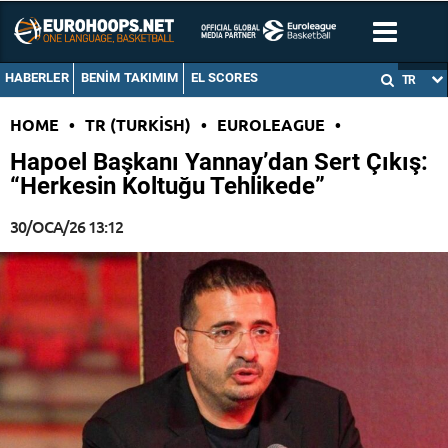
HABERLER
BENIM TAKIMIM
EL SCORES
TR
HOME
•
TR (TURKISH)
•
EUROLEAGUE
•
Hapoel Başkanı Yannay’dan Sert Çıkış:
“Herkesin Koltuğu Tehlikede”
30/OCA/26 13:12