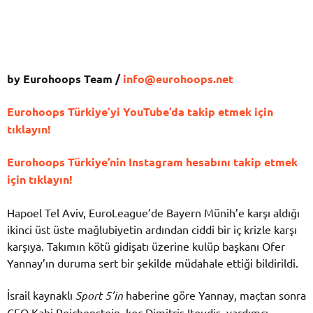
by Eurohoops Team /
info@eurohoops.net
Eurohoops Türkiye’yi YouTube’da takip etmek için
tıklayın!
Eurohoops Türkiye’nin Instagram hesabını takip etmek
için tıklayın!
Hapoel Tel Aviv, EuroLeague’de Bayern Münih’e karşı aldığı
ikinci üst üste mağlubiyetin ardından ciddi bir iç krizle karşı
karşıya. Takımın kötü gidişatı üzerine kulüp başkanı Ofer
Yannay’ın duruma sert bir şekilde müdahale ettiği bildirildi.
İsrail kaynaklı
Sport 5’in
haberine göre Yannay, maçtan sonra
CEO Kahi Reichenstein, koç Dimitris Itoudis, yardımcı