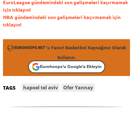
EuroLeague gündemindeki son gelişmeleri kaçırmamak
için tıklayın!
NBA gündemindeki son gelişmeleri kaçırmamak için
tıklayın!
'u Favori Basketbol Kaynağınız Olarak
Kullanın.
Eurohoops'u Google'a Ekleyin
hapoel tel aviv
Ofer Yannay
TAGS