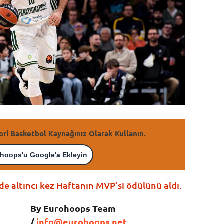
ori Basketbol Kaynağınız Olarak Kullanın.
hoops'u Google'a Ekleyin
e altıncı kez Haftanın MVP’si ödülünü aldı.
By Eurohoops Team
/
info@eurohoops.net