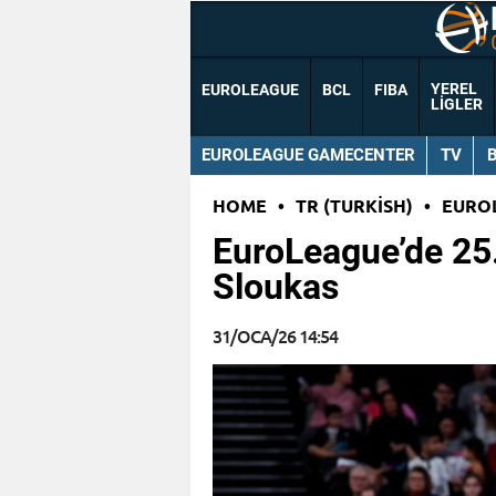
YEREL
EUROLEAGUE
BCL
FIBA
LIGLER
EUROLEAGUE GAMECENTER
TV
HOME
•
TR (TURKISH)
•
EURO
EuroLeague’de 25.
Sloukas
31/OCA/26 14:54