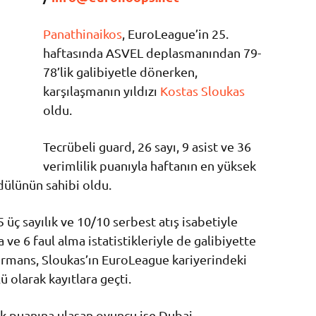
Panathinaikos
, EuroLeague’in 25.
haftasında ASVEL deplasmanından 79-
78’lik galibiyetle dönerken,
karşılaşmanın yıldızı
Kostas Sloukas
oldu.
Tecrübeli guard, 26 sayı, 9 asist ve 36
verimlilik puanıyla haftanın en yüksek
dülünün sahibi oldu.
/5 üç sayılık ve 10/10 serbest atış isabetiyle
ve 6 faul alma istatistikleriyle de galibiyette
formans, Sloukas’ın EuroLeague kariyerindeki
 olarak kayıtlara geçti.
ik puanına ulaşan oyuncu ise Dubai