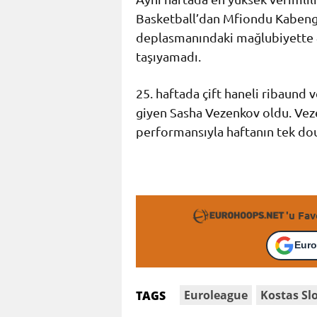
Basketball’dan Mfiondu Kabengel
deplasmanındaki mağlubiyette 
taşıyamadı.
25. haftada çift haneli ribaund 
giyen Sasha Vezenkov oldu. Veze
performansıyla haftanın tek dou
'u Fav
Euro
Euroleague
Kostas Sl
TAGS