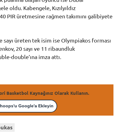
e oldu. Kabengele, Kızılyıldız
40 PIR üretmesine rağmen takımını galibiyete
ve sayı üreten tek isim ise Olympiakos forması
nkov, 20 sayı ve 11 ribaundluk
ble-double’ına imza attı.
ori Basketbol Kaynağınız Olarak Kullanın.
hoops'u Google'a Ekleyin
oukas