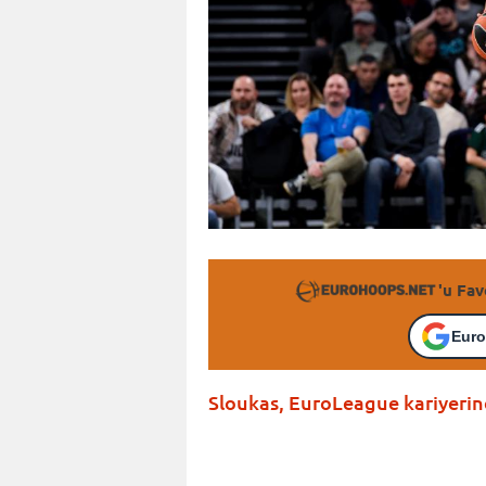
'u Fav
Euro
Sloukas, EuroLeague kariyerind