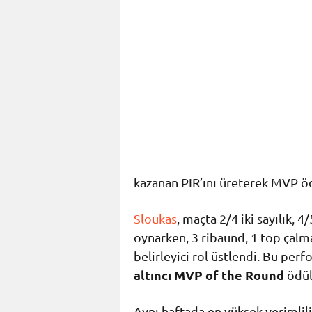
kazanan PIR’ını üreterek MVP ö
Sloukas
, maçta 2/4 iki sayılık, 4
oynarken, 3 ribaund, 1 top çalma 
belirleyici rol üstlendi. Bu per
altıncı MVP of the Round
ödülü
Aynı haftada en yüksek verimlil