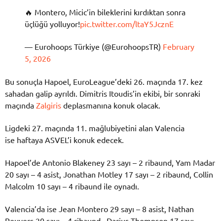
🔥 Montero, Micic’in bileklerini kırdıktan sonra
üçlüğü yolluyor!
pic.twitter.com/ltaY5JcznE
— Eurohoops Türkiye (@EurohoopsTR)
February
5, 2026
Bu sonuçla Hapoel, EuroLeague’deki 26. maçında 17. kez
sahadan galip ayrıldı. Dimitris Itoudis’in ekibi, bir sonraki
maçında
Zalgiris
deplasmanına konuk olacak.
Ligdeki 27. maçında 11. mağlubiyetini alan Valencia
ise haftaya ASVEL’i konuk edecek.
Hapoel’de Antonio Blakeney 23 sayı – 2 ribaund, Yam Madar
20 sayı – 4 asist, Jonathan Motley 17 sayı – 2 ribaund, Collin
Malcolm 10 sayı – 4 ribaund ile oynadı.
Valencia’da ise Jean Montero 29 sayı – 8 asist, Nathan
Reuvers 20 sayı – 4 ribaund, Darius Thompson 17 sayı,