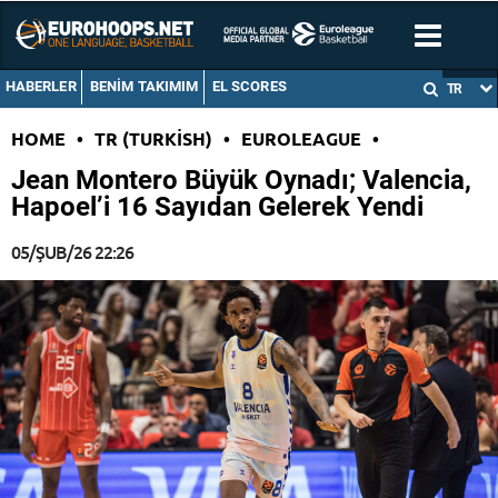
HABERLER
BENIM TAKIMIM
EL SCORES
TR
HOME
•
TR (TURKISH)
•
EUROLEAGUE
•
Jean Montero Büyük Oynadı; Valencia,
Hapoel’i 16 Sayıdan Gelerek Yendi
05/ŞUB/26 22:26