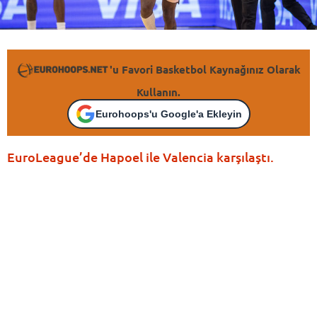
'u Favori Basketbol Kaynağınız Olarak
Kullanın.
Eurohoops'u Google'a Ekleyin
EuroLeague’de Hapoel ile Valencia karşılaştı.