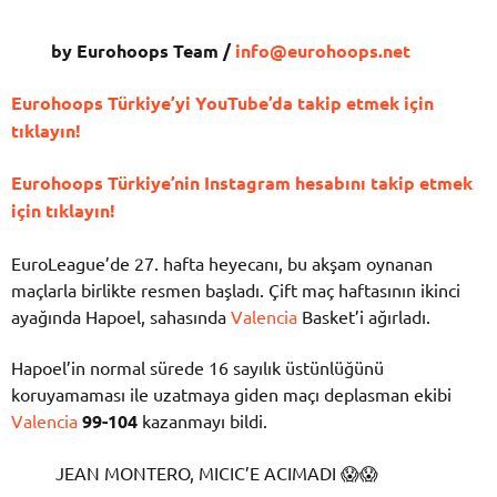
by Eurohoops Team /
info@eurohoops.net
Eurohoops Türkiye’yi YouTube’da takip etmek için
tıklayın!
Eurohoops Türkiye’nin Instagram hesabını takip etmek
için tıklayın!
EuroLeague’de 27. hafta heyecanı, bu akşam oynanan
maçlarla birlikte resmen başladı. Çift maç haftasının ikinci
ayağında Hapoel, sahasında
Valencia
Basket’i ağırladı.
Hapoel’in normal sürede 16 sayılık üstünlüğünü
koruyamaması ile uzatmaya giden maçı deplasman ekibi
Valencia
99-104
kazanmayı bildi.
JEAN MONTERO, MICIC’E ACIMADI 😱😱