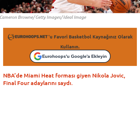
Cameron Browne/ Getty Images/ Ideal Image
'u Favori Basketbol Kaynağınız Olarak
Kullanın.
Eurohoops'u Google'a Ekleyin
NBA’de Miami Heat forması giyen Nikola Jovic,
Final Four adaylarını saydı.