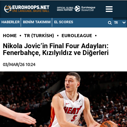
HABERLER
BENIM TAKIMIM
EL SCORES
TR
HOME
•
TR (TURKISH)
•
EUROLEAGUE
•
Nikola Jovic’in Final Four Adayları:
Fenerbahçe, Kızılyıldız ve Diğerleri
03/MAR/26 10:24