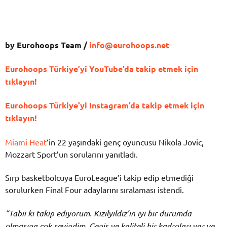
by Eurohoops Team /
info@eurohoops.net
Eurohoops Türkiye’yi YouTube’da takip etmek için
tıklayın!
Eurohoops Türkiye’yi Instagram’da takip etmek için
tıklayın!
Miami Heat
‘in 22 yaşındaki genç oyuncusu Nikola Jovic,
Mozzart Sport’un sorularını yanıtladı.
Sırp basketbolcuya EuroLeague’i takip edip etmediği
sorulurken Final Four adaylarını sıralaması istendi.
“Tabii ki takip ediyorum. Kızılyıldız’ın iyi bir durumda
olmasına çok sevindim. Geniş ve kaliteli bir kadroları var ve