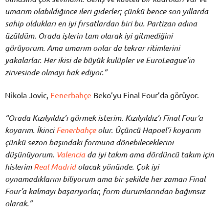
umarım olabildiğince ileri giderler; çünkü bence son yıllarda
sahip oldukları en iyi fırsatlardan biri bu. Partizan adına
üzüldüm. Orada işlerin tam olarak iyi gitmediğini
görüyorum. Ama umarım onlar da tekrar ritimlerini
yakalarlar. Her ikisi de büyük kulüpler ve EuroLeague’in
zirvesinde olmayı hak ediyor.”
Nikola Jovic,
Fenerbahçe
Beko’yu Final Four’da görüyor.
“Orada Kızılyıldız’ı görmek isterim. Kızılyıldız’ı Final Four’a
koyarım. İkinci
Fenerbahçe
olur. Üçüncü Hapoel’i koyarım
çünkü sezon başındaki formuna dönebileceklerini
düşünüyorum.
Valencia
da iyi takım ama dördüncü takım için
hislerim
Real Madrid
olacak yönünde. Çok iyi
oynamadıklarını biliyorum ama bir şekilde her zaman Final
Four’a kalmayı başarıyorlar, form durumlarından bağımsız
olarak.”