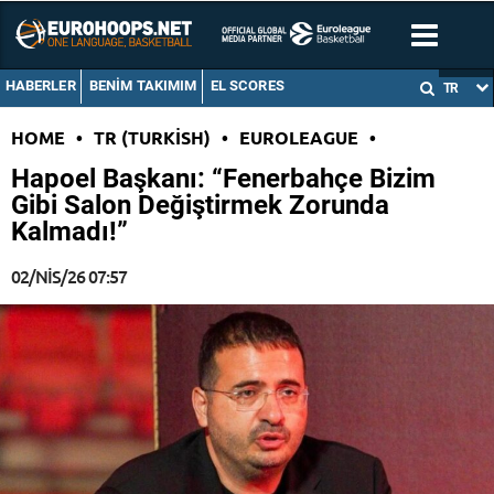
HABERLER
BENIM TAKIMIM
EL SCORES
TR
HOME
•
TR (TURKISH)
•
EUROLEAGUE
•
Hapoel Başkanı: “Fenerbahçe Bizim
Gibi Salon Değiştirmek Zorunda
Kalmadı!”
02/NIS/26 07:57