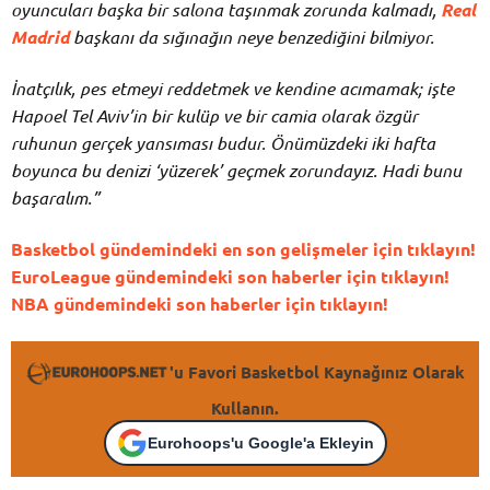
oyuncuları başka bir salona taşınmak zorunda kalmadı,
Real
Madrid
başkanı da sığınağın neye benzediğini bilmiyor.
İnatçılık, pes etmeyi reddetmek ve kendine acımamak; işte
Hapoel Tel Aviv’in bir kulüp ve bir camia olarak özgür
ruhunun gerçek yansıması budur. Önümüzdeki iki hafta
boyunca bu denizi ‘yüzerek’ geçmek zorundayız. Hadi bunu
başaralım.”
Basketbol gündemindeki en son gelişmeler için tıklayın!
EuroLeague gündemindeki son haberler için tıklayın!
NBA gündemindeki son haberler için tıklayın!
'u Favori Basketbol Kaynağınız Olarak
Kullanın.
Eurohoops'u Google'a Ekleyin