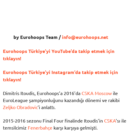
by Eurohoops Team /
info@eurohoops.net
Eurohoops Türkiye’yi YouTube’da takip etmek için
tıklayın!
Eurohoops Türkiye’yi Instagram’da takip etmek için
tıklayın!
Dimitris Itoudis
, Eurohoops’a 2016’da
CSKA Moscow
ile
EuroLeague
şampiyonluğunu kazandığı dönemi ve rakibi
Zeljko Obradovic
’i anlattı.
2015-2016 sezonu Final Four finalinde Itoudis’in
CSKA
’sı ile
temsilcimiz
Fenerbahçe
karşı karşıya gelmişti.