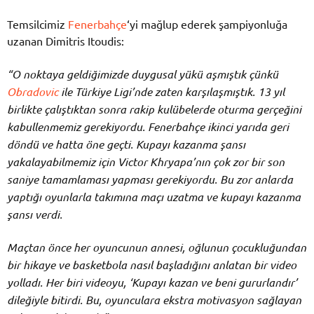
Temsilcimiz
Fenerbahçe
‘yi mağlup ederek şampiyonluğa
uzanan Dimitris Itoudis:
“O noktaya geldiğimizde duygusal yükü aşmıştık çünkü
Obradovic
ile Türkiye Ligi’nde zaten karşılaşmıştık. 13 yıl
birlikte çalıştıktan sonra rakip kulübelerde oturma gerçeğini
kabullenmemiz gerekiyordu. Fenerbahçe ikinci yarıda geri
döndü ve hatta öne geçti. Kupayı kazanma şansı
yakalayabilmemiz için Victor Khryapa’nın çok zor bir son
saniye tamamlaması yapması gerekiyordu. Bu zor anlarda
yaptığı oyunlarla takımına maçı uzatma ve kupayı kazanma
şansı verdi.
Maçtan önce her oyuncunun annesi, oğlunun çocukluğundan
bir hikaye ve basketbola nasıl başladığını anlatan bir video
yolladı. Her biri videoyu, ‘Kupayı kazan ve beni gururlandır’
dileğiyle bitirdi. Bu, oyunculara ekstra motivasyon sağlayan