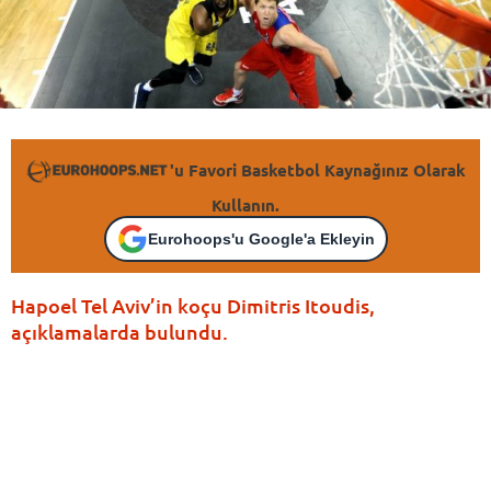
'u Favori Basketbol Kaynağınız Olarak
Kullanın.
Eurohoops'u Google'a Ekleyin
Hapoel Tel Aviv’in koçu Dimitris Itoudis,
açıklamalarda bulundu.