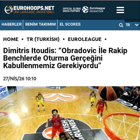
HABERLER
BENIM TAKIMIM
EL SCORES
TR
HOME
•
TR (TURKISH)
•
EUROLEAGUE
•
Dimitris Itoudis: “Obradovic İle Rakip
Benchlerde Oturma Gerçeğini
Kabullenmemiz Gerekiyordu”
27/NIS/26 10:10