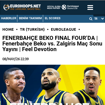
HABERLER
BENIM TAKIMIM
EL SCORES
TR
HOME
•
TR (TURKISH)
•
EUROLEAGUE
•
FENERBAHÇE BEKO FINAL FOUR’DA |
Fenerbahçe Beko vs. Zalgiris Maç Sonu
Yayını | Feel Devotion
08/MAY/26 22:39