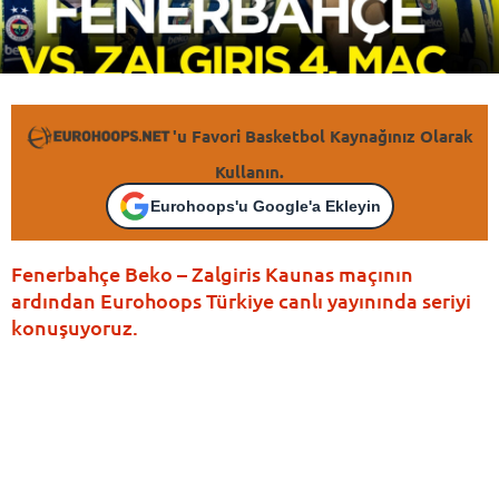
'u Favori Basketbol Kaynağınız Olarak
Kullanın.
Eurohoops'u Google'a Ekleyin
Fenerbahçe Beko – Zalgiris Kaunas maçının
ardından Eurohoops Türkiye canlı yayınında seriyi
konuşuyoruz.