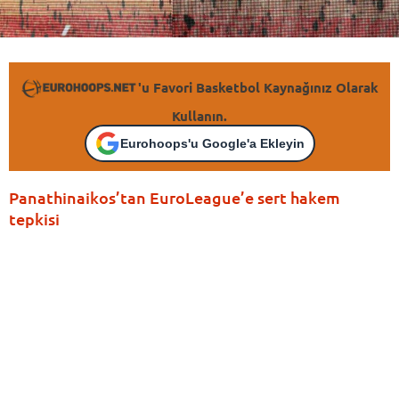
'u Favori Basketbol Kaynağınız Olarak
Kullanın.
Eurohoops'u Google'a Ekleyin
Panathinaikos’tan EuroLeague’e sert hakem
tepkisi