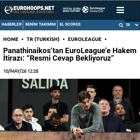
HABERLER
BENIM TAKIMIM
EL SCORES
TR
HOME
•
TR (TURKISH)
•
EUROLEAGUE
•
Panathinaikos’tan EuroLeague’e Hakem
İtirazı: “Resmi Cevap Bekliyoruz”
10/MAY/26 12:28