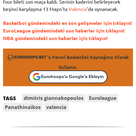
four bileti son maça kaldı. Serinin kaderini belirleyecek
beşinci karşılaşma 13 Mayıs’ta
Valencia
’da oynanacak.
Basketbol gündemindeki en son gelişmeler için tıklayın!
EuroLeague gündemindeki son haberler için tıklayın!
NBA gündemindeki son haberler için tıklayın!
'u Favori Basketbol Kaynağınız Olarak
Kullanın.
Eurohoops'u Google'a Ekleyin
dimitris giannakopoulos
Euroleague
TAGS
Panathinaikos
valencia