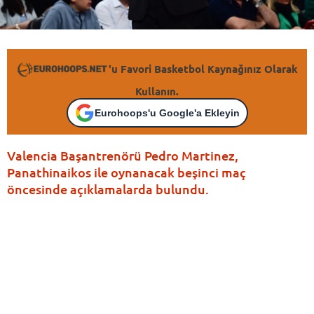
'u Favori Basketbol Kaynağınız Olarak
Kullanın.
Eurohoops'u Google'a Ekleyin
Valencia Başantrenörü Pedro Martinez,
Panathinaikos ile oynanacak beşinci maç
öncesinde açıklamalarda bulundu.