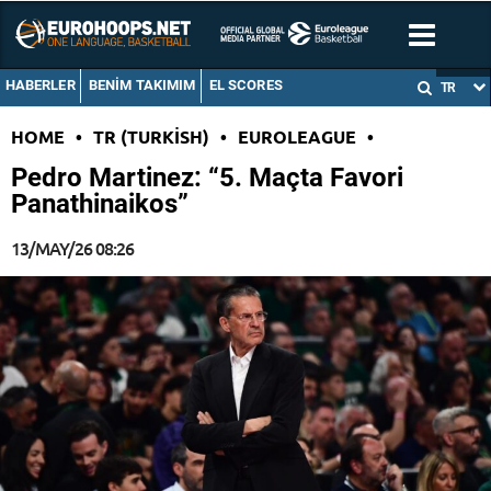
HABERLER
BENIM TAKIMIM
EL SCORES
TR
HOME
•
TR (TURKISH)
•
EUROLEAGUE
•
Pedro Martinez: “5. Maçta Favori
Panathinaikos”
13/MAY/26 08:26