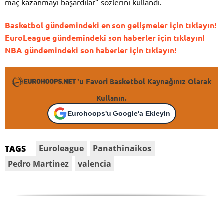
maç kazanmayı başardılar” sözlerini kullandı.
Basketbol gündemindeki en son gelişmeler için tıklayın!
EuroLeague gündemindeki son haberler için tıklayın!
NBA gündemindeki son haberler için tıklayın!
'u Favori Basketbol Kaynağınız Olarak
Kullanın.
Eurohoops'u Google'a Ekleyin
Euroleague
Panathinaikos
TAGS
Pedro Martinez
valencia