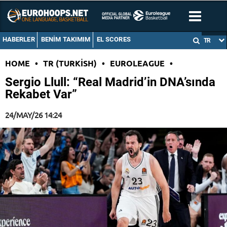
HABERLER
BENIM TAKIMIM
EL SCORES
TR
HOME
•
TR (TURKISH)
•
EUROLEAGUE
•
Sergio Llull: “Real Madrid’in DNA’sında
Rekabet Var”
24/MAY/26 14:24