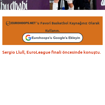
'u Favori Basketbol Kaynağınız Olarak
Kullanın.
Eurohoops'u Google'a Ekleyin
Sergio Llull, EuroLeague finali öncesinde konuştu.