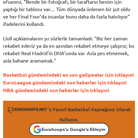
efsanesi, “Bende bir fotoğrafı, bir taraftarın benim için
yaptığı bir tablosu var… Tüm dünyada ünlenen bir şut oldu
ve her Final Four’da insanlar bunu daha da fazla hatırlıyor”
ifadelerini kullandı.
Llull açıklamalarını şu sözlerle tamamladı: “Biz her zaman
rekabet ederiz ya da en azından rekabet etmeye çalışırız; bu
rekabet Real Madrid’in DNA’sında var. Asla pes etmemek,
asla bahane aramamak.”
Basketbol gündemindeki en son gelişmeler için tıklayın!
EuroLeague gündemindeki son haberler için tıklayın!
NBA gündemindeki son haberler için tıklayın!
'u Favori Basketbol Kaynağınız Olarak
Kullanın.
Eurohoops'u Google'a Ekleyin