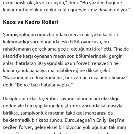
uzun, inişli çıkışlı ve zorluydu,” dedi. “Bu yüzden bugüne
kadar mutlu olalım çünkü kulüp görevlerimiz devam ediyor.”
Kaos ve Kadro Rolleri
Şampiyonluğun omuzlarındaki mecazi bir yükü kaldırıp
kaldırmadığı sorulduğunda eski NBA oyuncusu, bu
rahatlamanın gerçek ama geçici olduğunu itiraf etti. Finalde
Madrid’e karşı oynanan maçın son bölümlerindeki gergin
anları hatırlatan 30 yaşındaki uzun forvet, rehavetin ne
kadar çabuk pahalıya mal olabileceğine dikkat çekti:
“Kazandığınızı düşünürseniz, her zaman cezalandırılırsınız,”
dedi. “Bence bazı hatalar yaptık.”
Rakiplerinin klasik çember savunucularının ani eksikliği
nedeniyle tüm yapılarını değiştirmek zorunda kalmasıyla
birlikte, şampiyonluk maçının taktiksel manzarası da
beklenmedik bir kaos sundu. EuroLeague’in En İyi Beşi’ne
seçilen forvet, geleneksel bir pivotun yokluğunun takımını