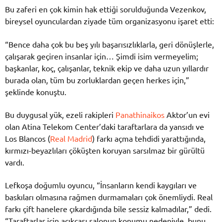
Bu zaferi en çok kimin hak ettiği sorulduğunda Vezenkov,
bireysel oyunculardan ziyade tüm organizasyonu işaret etti:
“Bence daha çok bu beş yılı başarısızlıklarla, geri dönüşlerle,
çalışarak geçiren insanlar için… Şimdi isim vermeyelim;
başkanlar, koç, çalışanlar, teknik ekip ve daha uzun yıllardır
burada olan, tüm bu zorluklardan geçen herkes için,”
şeklinde konuştu.
Bu duygusal yük, ezeli rakipleri
Panathinaikos
Aktor’un evi
olan Atina Telekom Center’daki taraftarlara da yansıdı ve
Los Blancos (
Real Madrid
) farkı açma tehdidi yarattığında,
kırmızı-beyazlıları çöküşten koruyan sarsılmaz bir gürültü
vardı.
Lefkoşa doğumlu oyuncu, “İnsanların kendi kaygıları ve
baskıları olmasına rağmen durmamaları çok önemliydi. Real
farkı çift hanelere çıkardığında bile sessiz kalmadılar,” dedi.
“Taraftarlar için açıkçası salonun konumu nedeniyle, bunu