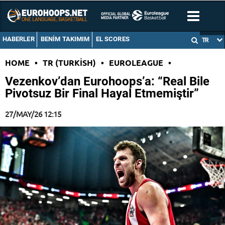
HABERLER
BENIM TAKIMIM
EL SCORES
TR
HOME
•
TR (TURKISH)
•
EUROLEAGUE
•
Vezenkov’dan Eurohoops’a: “Real Bile
Pivotsuz Bir Final Hayal Etmemiştir”
27/MAY/26 12:15