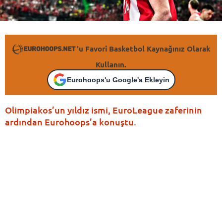
'u Favori Basketbol Kaynağınız Olarak
Kullanın.
Eurohoops'u Google'a Ekleyin
Olimpiakos’un yıldız ismi, EuroLeague zaferinin
ardından Eurohoops’a konuştu.