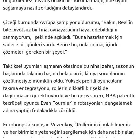
öngörülemez, dış atış odaklı bir hücuma maç içinde uyum
sağlamaya nasıl zorladığını detaylandırdı.
Çiçeği burnunda Avrupa şampiyonu durumu, “Bakın, Real’in
bile pivotsuz bir final oynayacağını hayal edebildiğini
sanmıyorum,” şeklinde açıkladı. “Buna hazırlanmak için
sadece bir günleri vardı. Bence bu, onların maç içinde
çözmeleri gereken bir şeydi.”
Taktiksel uyumları aşmanın ötesinde bu nihai zafer, sezonun
başlarında takımın başına bela olan iç kimya sorunlarının
çözülmesiyle mümkün oldu. Yüksek profilli oyuncuların
takıma entegrasyonu, rollerin dikkatli bir şekilde
dağıtılmasını gerektiriyordu ve bu geçiş süreci, NBA patentli
tecrübeli oyuncu Evan Fournier’in rotasyonları dengelemek
adına yaptığı fedakarlıkla çözüldü.
Eurohoops’a konuşan Vezenkov, “Rollerimizi bulabilmemiz
ve her birimizin yeteneğini sergilemek için daha net bir alan