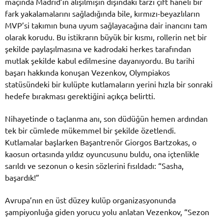
maçında Madrid’in alışılmışın dışındaki tarzı çift haneli bir
fark yakalamalarını sağladığında bile, kırmızı-beyazlıların
MVP’si takımın buna uyum sağlayacağına dair inancını tam
olarak korudu. Bu istikrarın büyük bir kısmı, rollerin net bir
şekilde paylaşılmasına ve kadrodaki herkes tarafından
mutlak şekilde kabul edilmesine dayanıyordu. Bu tarihi
başarı hakkında konuşan Vezenkov, Olympiakos
statüsündeki bir kulüpte kutlamaların yerini hızla bir sonraki
hedefe bırakması gerektiğini açıkça belirtti.
Nihayetinde o taçlanma anı, son düdüğün hemen ardından
tek bir cümlede mükemmel bir şekilde özetlendi.
Kutlamalar başlarken Başantrenör Giorgos Bartzokas, o
kaosun ortasında yıldız oyuncusunu buldu, ona içtenlikle
sarıldı ve sezonun o kesin sözlerini fısıldadı: “Sasha,
başardık!”
Avrupa’nın en üst düzey kulüp organizasyonunda
şampiyonluğa giden yorucu yolu anlatan Vezenkov, “Sezon