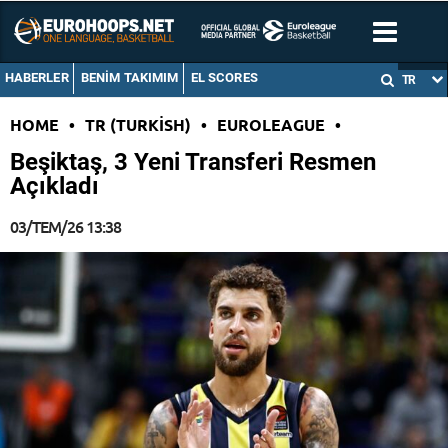
HABERLER
BENIM TAKIMIM
EL SCORES
TR
HOME
•
TR (TURKISH)
•
EUROLEAGUE
•
Beşiktaş, 3 Yeni Transferi Resmen
Açıkladı
03/TEM/26 13:38