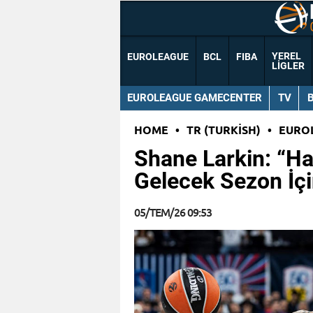
YEREL
EUROLEAGUE
BCL
FIBA
LIGLER
EUROLEAGUE GAMECENTER
TV
HOME
•
TR (TURKISH)
•
EURO
Shane Larkin: “Ha
Gelecek Sezon İç
05/TEM/26 09:53