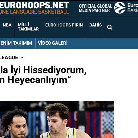
MILLI
NBA
EUROHOOPS FIRIN
BAHIS
TAKIMLAR
BENIM TAKIMIM
VIDEO GALERI
LEAGUE
•
la İyi Hissediyorum,
in Heyecanlıyım”