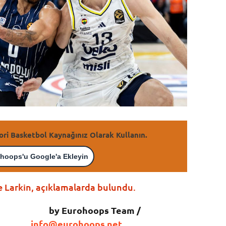
ori Basketbol Kaynağınız Olarak Kullanın.
hoops'u Google'a Ekleyin
e Larkin, açıklamalarda bulundu.
by Eurohoops Team /
info@eurohoops.net