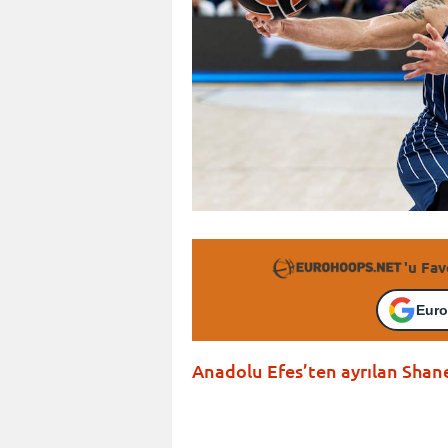
'u Fav
Euro
Anadolu Efes’ten ayrılan Shan