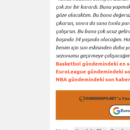
çok zor bir karardı. Bunu yapma
göze alacaktım. Bu bana değersiz b
çıkarsın, sonra da sana tonla pa
çalışırsın. Bu bana çok ucuz geli
başında 34 yaşında olacağım. Hal
benim için son eskisinden daha yak
sezonumu geçirmeye çalışacağım.
Basketbol gündemindeki en son
EuroLeague gündemindeki son 
NBA gündemindeki son haberle
'u Fav
Euro