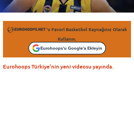
'u Favori Basketbol Kaynağınız Olarak
Kullanın.
Eurohoops'u Google'a Ekleyin
Eurohoops Türkiye’nin yeni videosu yayında.