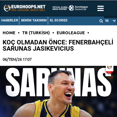
HABERLER
BENIM TAKIMIM
EL SCORES
TR
HOME
•
TR (TURKISH)
•
EUROLEAGUE
•
KOÇ OLMADAN ÖNCE: FENERBAHÇELİ
SARUNAS JASIKEVICIUS
06/TEM/26 17:07