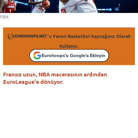
FIBA
'u Favori Basketbol Kaynağınız Olarak
Kullanın.
Eurohoops'u Google'a Ekleyin
Fransız uzun, NBA macerasının ardından
EuroLeague’e dönüyor.