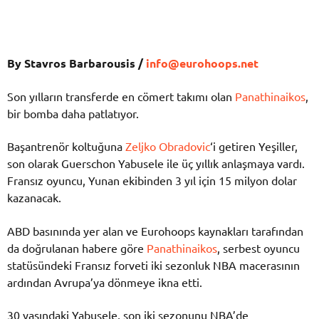
By Stavros Barbarousis /
info@eurohoops.net
Son yılların transferde en cömert takımı olan
Panathinaikos
,
bir bomba daha patlatıyor.
Başantrenör koltuğuna
Zeljko Obradovic
‘i getiren Yeşiller,
son olarak Guerschon Yabusele ile üç yıllık anlaşmaya vardı.
Fransız oyuncu, Yunan ekibinden 3 yıl için 15 milyon dolar
kazanacak.
ABD basınında yer alan ve Eurohoops kaynakları tarafından
da doğrulanan habere göre
Panathinaikos
, serbest oyuncu
statüsündeki Fransız forveti iki sezonluk NBA macerasının
ardından Avrupa’ya dönmeye ikna etti.
30 yaşındaki Yabusele, son iki sezonunu NBA’de