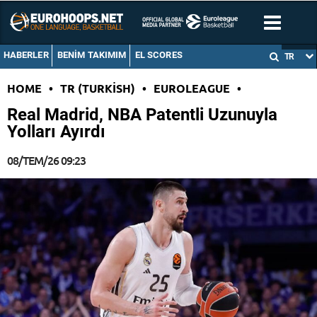
HABERLER
BENIM TAKIMIM
EL SCORES
TR
HOME
•
TR (TURKISH)
•
EUROLEAGUE
•
Real Madrid, NBA Patentli Uzunuyla
Yolları Ayırdı
08/TEM/26 09:23