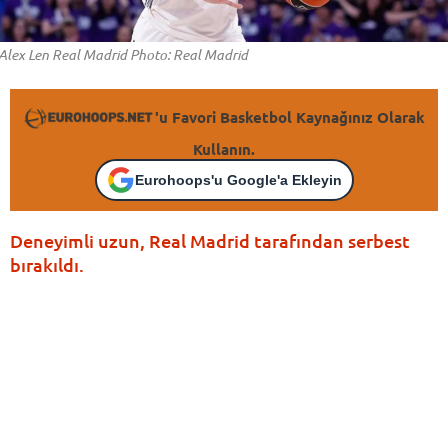
Alex Len Real Madrid Photo: Real Madrid
'u Favori Basketbol Kaynağınız Olarak
Kullanın.
Eurohoops'u Google'a Ekleyin
Deneyimli uzun, Real Madrid tarafından serbest
bırakıldı.