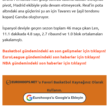
pivot, Madrid ekibiyle yola devam etmeyecek. Real’in pota
altındaki ana güçlerini şu an için Tavares ve (aşil tendonu
kopan) Garuba oluşturuyor.
İspanyol deviyle geçen sezon toplam 46 maça çıkan Len,
11.1 dakikada 4.8 sayı, 2.7 ribaund ve 1.0 blok ortalamaları
yakalamıştı.
Basketbol gündemindeki en son gelişmeler için tıklayın!
EuroLeague gündemindeki son haberler için tıklayın!
NBA gündemindeki son haberler için tıklayın!
'u Favori Basketbol Kaynağınız Olarak
Kullanın.
Eurohoops'u Google'a Ekleyin