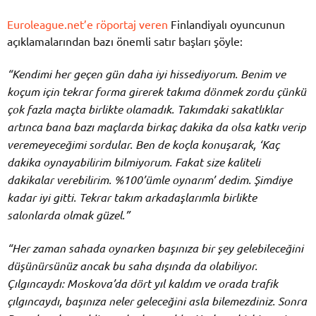
Euroleague.net’e röportaj veren
Finlandiyalı oyuncunun
açıklamalarından bazı önemli satır başları şöyle:
“Kendimi her geçen gün daha iyi hissediyorum. Benim ve
koçum için tekrar forma girerek takıma dönmek zordu çünkü
çok fazla maçta birlikte olamadık. Takımdaki sakatlıklar
artınca bana bazı maçlarda birkaç dakika da olsa katkı verip
veremeyeceğimi sordular. Ben de koçla konuşarak, ‘Kaç
dakika oynayabilirim bilmiyorum. Fakat size kaliteli
dakikalar verebilirim. %100’ümle oynarım’ dedim. Şimdiye
kadar iyi gitti. Tekrar takım arkadaşlarımla birlikte
salonlarda olmak güzel.”
“Her zaman sahada oynarken başınıza bir şey gelebileceğini
düşünürsünüz ancak bu saha dışında da olabiliyor.
Çılgıncaydı: Moskova’da dört yıl kaldım ve orada trafik
çılgıncaydı, başınıza neler geleceğini asla bilemezdiniz. Sonra