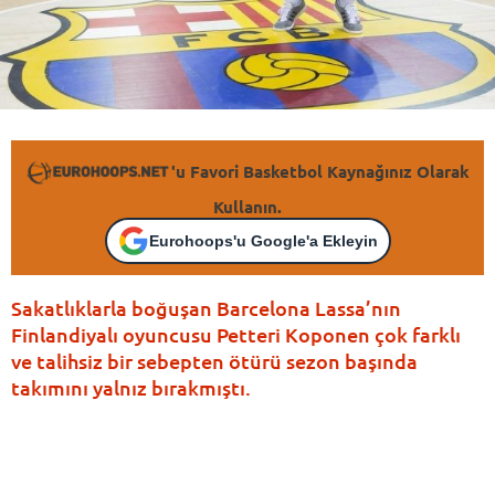
'u Favori Basketbol Kaynağınız Olarak
Kullanın.
Eurohoops'u Google'a Ekleyin
Sakatlıklarla boğuşan Barcelona Lassa’nın
Finlandiyalı oyuncusu Petteri Koponen çok farklı
ve talihsiz bir sebepten ötürü sezon başında
takımını yalnız bırakmıştı.