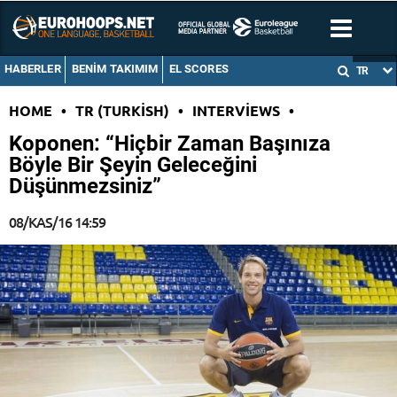
HABERLER
BENIM TAKIMIM
EL SCORES
TR
HOME
•
TR (TURKISH)
•
INTERVIEWS
•
Koponen: “Hiçbir Zaman Başınıza
Böyle Bir Şeyin Geleceğini
Düşünmezsiniz”
08/KAS/16 14:59