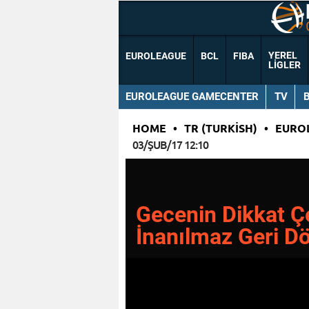
YEREL
EUROLEAGUE
BCL
FIBA
LIGLER
EUROLEAGUE GAMECENTER
TV
HOME
•
TR (TURKISH)
•
EURO
03/ŞUB/17 12:10
Gecenin Dikkat Ç
İnanılmaz Geri D