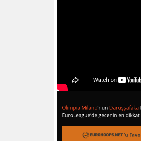
Olimpia Milano
‘nun
Darüşşafaka
EuroLeague’de gecenin en dikkat 
'u Favo