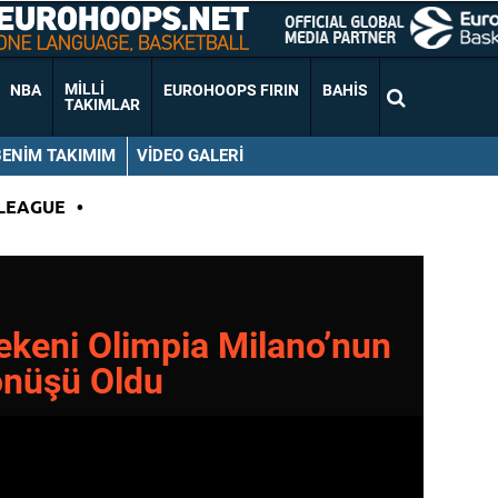
MILLI
NBA
EUROHOOPS FIRIN
BAHIS
TAKIMLAR
BENIM TAKIMIM
VIDEO GALERI
LEAGUE
•
ekeni Olimpia Milano’nun
önüşü Oldu