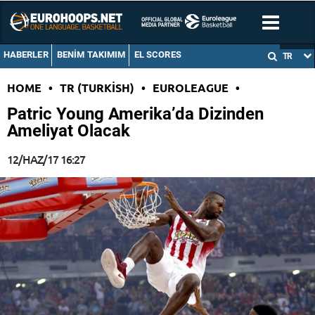
HABERLER
BENIM TAKIMIM
EL SCORES
TR
HOME
•
TR (TURKISH)
•
EUROLEAGUE
•
Patric Young Amerika’da Dizinden
Ameliyat Olacak
12/HAZ/17 16:27