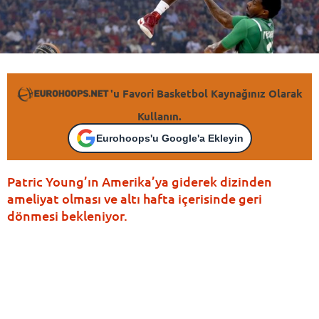
'u Favori Basketbol Kaynağınız Olarak
Kullanın.
Eurohoops'u Google'a Ekleyin
Patric Young’ın Amerika’ya giderek dizinden
ameliyat olması ve altı hafta içerisinde geri
dönmesi bekleniyor.