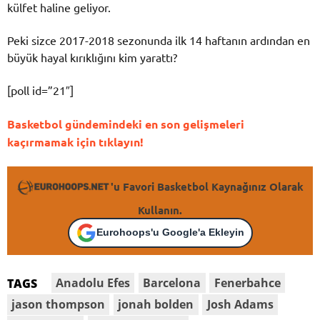
külfet haline geliyor.
Peki sizce 2017-2018 sezonunda ilk 14 haftanın ardından en
büyük hayal kırıklığını kim yarattı?
[poll id=”21″]
Basketbol gündemindeki en son gelişmeleri
kaçırmamak için tıklayın!
'u Favori Basketbol Kaynağınız Olarak
Kullanın.
Eurohoops'u Google'a Ekleyin
Anadolu Efes
Barcelona
Fenerbahce
TAGS
jason thompson
jonah bolden
Josh Adams