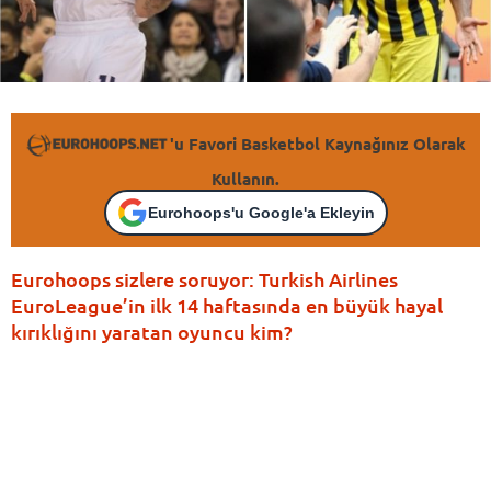
'u Favori Basketbol Kaynağınız Olarak
Kullanın.
Eurohoops'u Google'a Ekleyin
Eurohoops sizlere soruyor: Turkish Airlines
EuroLeague’in ilk 14 haftasında en büyük hayal
kırıklığını yaratan oyuncu kim?