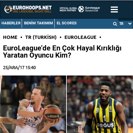
HABERLER
BENIM TAKIMIM
EL SCORES
TR
HOME
•
TR (TURKISH)
•
EUROLEAGUE
•
EuroLeague’de En Çok Hayal Kırıklığı
Yaratan Oyuncu Kim?
25/ARA/17 15:40