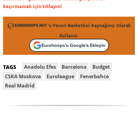
kaçırmamak için tıklayın!
'u Favori Basketbol Kaynağınız Olarak
Kullanın.
Eurohoops'u Google'a Ekleyin
Anadolu Efes
Barcelona
Budget
TAGS
CSKA Moskova
Euroleague
Fenerbahce
Real Madrid