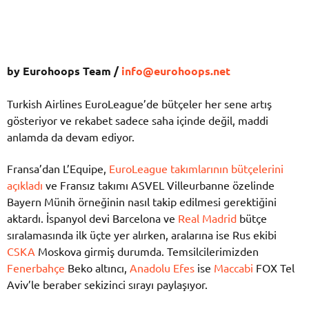
by Eurohoops Team /
info@eurohoops.net
Turkish Airlines EuroLeague’de bütçeler her sene artış
gösteriyor ve rekabet sadece saha içinde değil, maddi
anlamda da devam ediyor.
Fransa’dan L’Equipe,
EuroLeague takımlarının bütçelerini
açıkladı
ve Fransız takımı ASVEL Villeurbanne özelinde
Bayern Münih örneğinin nasıl takip edilmesi gerektiğini
aktardı. İspanyol devi Barcelona ve
Real Madrid
bütçe
sıralamasında ilk üçte yer alırken, aralarına ise Rus ekibi
CSKA
Moskova girmiş durumda. Temsilcilerimizden
Fenerbahçe
Beko altıncı,
Anadolu Efes
ise
Maccabi
FOX Tel
Aviv’le beraber sekizinci sırayı paylaşıyor.