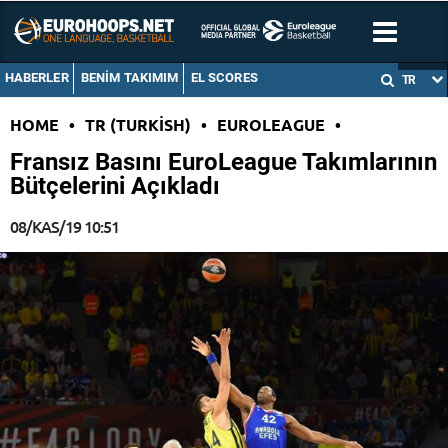
HABERLER
BENIM TAKIMIM
EL SCORES
TR
HOME
•
TR (TURKISH)
•
EUROLEAGUE
•
Fransız Basını EuroLeague Takımlarının
Bütçelerini Açıkladı
08/KAS/19 10:51