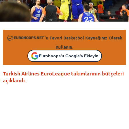
'u Favori Basketbol Kaynağınız Olarak
Kullanın.
Eurohoops'u Google'a Ekleyin
Turkish Airlines EuroLeague takımlarının bütçeleri
açıklandı.