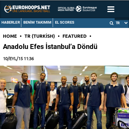
HABERLER
BENIM TAKIMIM
EL SCORES
TR
HOME
•
TR (TURKISH)
•
FEATURED
•
Anadolu Efes İstanbul’a Döndü
10/EYL/15 11:36