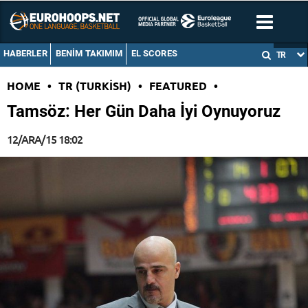
HABERLER
BENIM TAKIMIM
EL SCORES
TR
HOME
•
TR (TURKISH)
•
FEATURED
•
Tamsöz: Her Gün Daha İyi Oynuyoruz
12/ARA/15 18:02