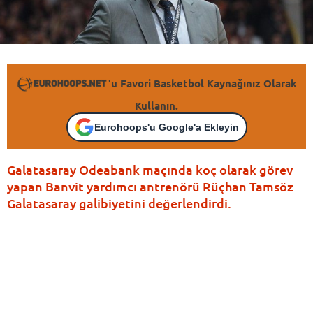
'u Favori Basketbol Kaynağınız Olarak
Kullanın.
Eurohoops'u Google'a Ekleyin
Galatasaray Odeabank maçında koç olarak görev
yapan Banvit yardımcı antrenörü Rüçhan Tamsöz
Galatasaray galibiyetini değerlendirdi.