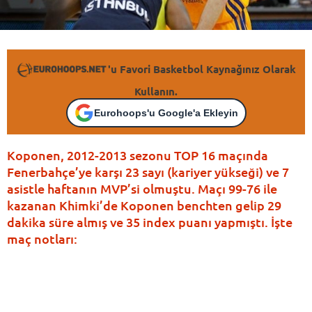
'u Favori Basketbol Kaynağınız Olarak
Kullanın.
Eurohoops'u Google'a Ekleyin
Koponen, 2012-2013 sezonu TOP 16 maçında
Fenerbahçe’ye karşı 23 sayı (kariyer yükseği) ve 7
asistle haftanın MVP’si olmuştu. Maçı 99-76 ile
kazanan Khimki’de Koponen benchten gelip 29
dakika süre almış ve 35 index puanı yapmıştı. İşte
maç notları: