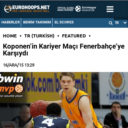
HABERLER
BENIM TAKIMIM
EL SCORES
TR
HOME
•
TR (TURKISH)
•
FEATURED
•
Koponen’in Kariyer Maçı Fenerbahçe’ye
Karşıydı
16/ARA/15 13:29