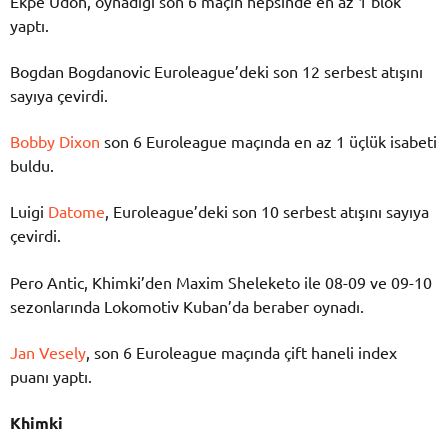
Ekpe Udoh, oynadığı son 6 maçın hepsinde en az 1 blok
yaptı.
Bogdan Bogdanovic Euroleague’deki son 12 serbest atışını
sayıya çevirdi.
Bobby Dixon
son 6 Euroleague maçında en az 1 üçlük isabeti
buldu.
Luigi
Datome
, Euroleague’deki son 10 serbest atışını sayıya
çevirdi.
Pero Antic, Khimki’den Maxim Sheleketo ile 08-09 ve 09-10
sezonlarında Lokomotiv Kuban’da beraber oynadı.
Jan Vesely
, son 6 Euroleague maçında çift haneli index
puanı yaptı.
Khimki