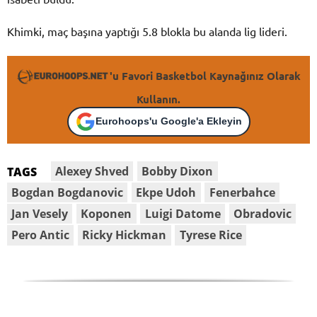
Khimki, maç başına yaptığı 5.8 blokla bu alanda lig lideri.
'u Favori Basketbol Kaynağınız Olarak
Kullanın.
Eurohoops'u Google'a Ekleyin
Alexey Shved
Bobby Dixon
TAGS
Bogdan Bogdanovic
Ekpe Udoh
Fenerbahce
Jan Vesely
Koponen
Luigi Datome
Obradovic
Pero Antic
Ricky Hickman
Tyrese Rice