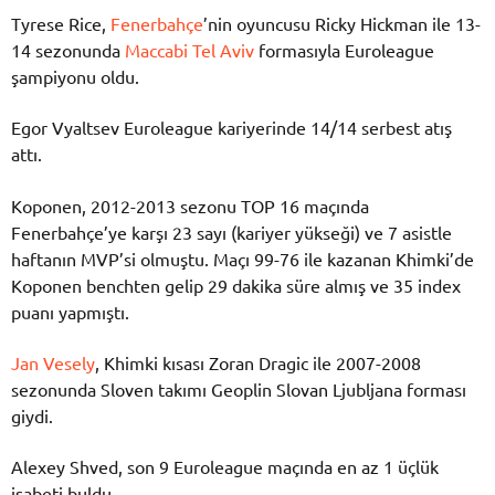
Tyrese Rice,
Fenerbahçe
’nin oyuncusu Ricky Hickman ile 13-
14 sezonunda
Maccabi Tel Aviv
formasıyla Euroleague
şampiyonu oldu.
Egor Vyaltsev Euroleague kariyerinde 14/14 serbest atış
attı.
Koponen, 2012-2013 sezonu TOP 16 maçında
Fenerbahçe’ye karşı 23 sayı (kariyer yükseği) ve 7 asistle
haftanın MVP’si olmuştu. Maçı 99-76 ile kazanan Khimki’de
Koponen benchten gelip 29 dakika süre almış ve 35 index
puanı yapmıştı.
Jan Vesely
, Khimki kısası Zoran Dragic ile 2007-2008
sezonunda Sloven takımı Geoplin Slovan Ljubljana forması
giydi.
Alexey Shved, son 9 Euroleague maçında en az 1 üçlük
isabeti buldu.