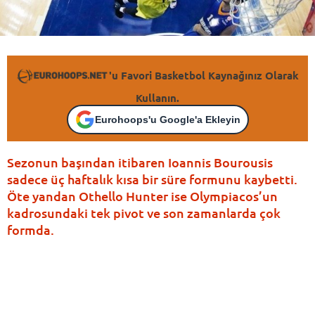
'u Favori Basketbol Kaynağınız Olarak
Kullanın.
Eurohoops'u Google'a Ekleyin
Sezonun başından itibaren Ioannis Bourousis
sadece üç haftalık kısa bir süre formunu kaybetti.
Öte yandan Othello Hunter ise Olympiacos’un
kadrosundaki tek pivot ve son zamanlarda çok
formda.