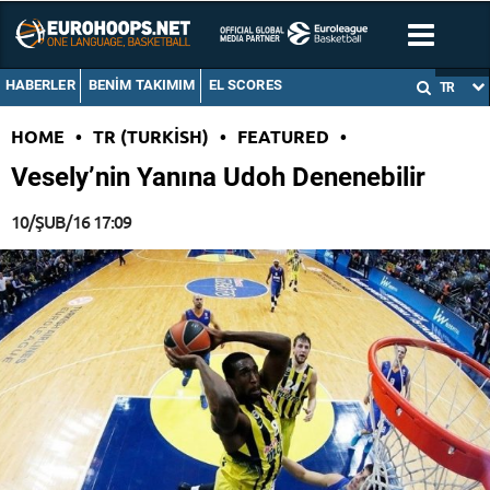
HABERLER
BENIM TAKIMIM
EL SCORES
TR
HOME
•
TR (TURKISH)
•
FEATURED
•
Vesely’nin Yanına Udoh Denenebilir
10/ŞUB/16 17:09