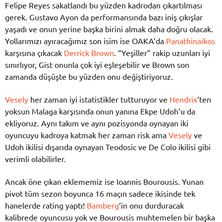
Felipe Reyes sakatlandı bu yüzden kadrodan çıkartılması
gerek. Gustavo Ayon da performansında bazı iniş çıkışlar
yaşadı ve onun yerine başka birini almak daha doğru olacak.
Yollarımızı ayıracağımız son isim ise OAKA’da
Panathinaikos
karşısına çıkacak
Derrick Brown
. “Yeşiller” rakip uzunları iyi
sınırlıyor, Gist onunla çok iyi eşleşebilir ve Brown son
zamanda düşüşte bu yüzden onu değiştiriyoruz.
Vesely
her zaman iyi istatistikler tutturuyor ve
Hendrix
‘ten
yoksun Malaga karşısında onun yanına Ekpe Udoh’u da
ekliyoruz. Aynı takım ve aynı pozisyonda oynayan iki
oyuncuyu kadroya katmak her zaman risk ama
Vesely
ve
Udoh ikilisi dışarıda oynayan Teodosic ve De Colo ikilisi gibi
verimli olabilirler.
Ancak öne çıkan eklememiz ise Ioannis Bourousis. Yunan
pivot tüm sezon boyunca 16 maçın sadece ikisinde tek
hanelerde rating yaptı!
Bamberg
‘in onu durduracak
kalibrede oyuncusu yok ve Bourousis muhtemelen bir başka