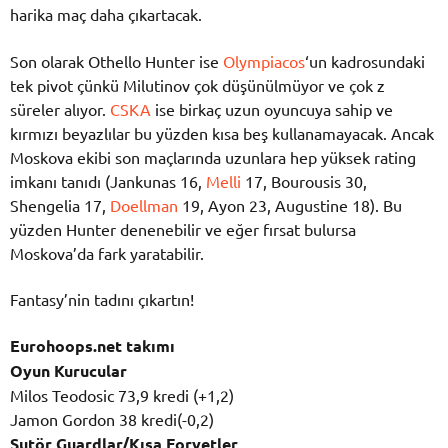
harika maç daha çıkartacak.
Son olarak Othello Hunter ise
Olympiacos
‘un kadrosundaki
tek pivot çünkü Milutinov çok düşünülmüyor ve çok z
süreler alıyor.
CSKA
ise birkaç uzun oyuncuya sahip ve
kırmızı beyazlılar bu yüzden kısa beş kullanamayacak. Ancak
Moskova ekibi son maçlarında uzunlara hep yüksek rating
imkanı tanıdı (Jankunas 16,
Melli
17, Bourousis 30,
Shengelia 17,
Doellman
19, Ayon 23, Augustine 18). Bu
yüzden Hunter denenebilir ve eğer fırsat bulursa
Moskova’da fark yaratabilir.
Fantasy’nin tadını çıkartın!
Eurohoops.net takımı
Oyun Kurucular
Milos Teodosic 73,9 kredi (+1,2)
Jamon Gordon 38 kredi(-0,2)
Şutör Guardlar/Kısa Forvetler