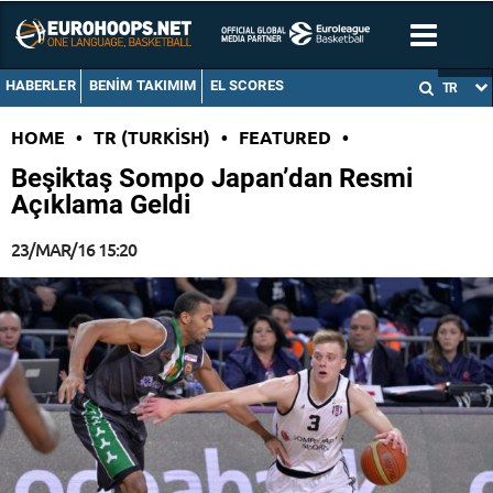
HABERLER
BENIM TAKIMIM
EL SCORES
TR
HOME
•
TR (TURKISH)
•
FEATURED
•
Beşiktaş Sompo Japan’dan Resmi
Açıklama Geldi
23/MAR/16 15:20