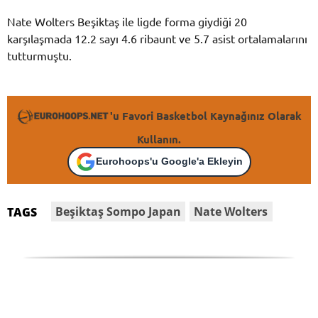
Nate Wolters Beşiktaş ile ligde forma giydiği 20
karşılaşmada 12.2 sayı 4.6 ribaunt ve 5.7 asist ortalamalarını
tutturmuştu.
'u Favori Basketbol Kaynağınız Olarak
Kullanın.
Eurohoops'u Google'a Ekleyin
Beşiktaş Sompo Japan
Nate Wolters
TAGS