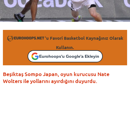
'u Favori Basketbol Kaynağınız Olarak
Kullanın.
Eurohoops'u Google'a Ekleyin
Beşiktaş Sompo Japan, oyun kurucusu Nate
Wolters ile yollarını ayırdığını duyurdu.