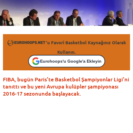
'u Favori Basketbol Kaynağınız Olarak
Kullanın.
Eurohoops'u Google'a Ekleyin
FIBA, bugün Paris’te Basketbol Şampiyonlar Ligi’ni
tanıttı ve bu yeni Avrupa kulüpler şampiyonası
2016-17 sezonunda başlayacak.