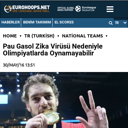
HABERLER
BENIM TAKIMIM
EL SCORES
TR
HOME
•
TR (TURKISH)
•
NATIONAL TEAMS
•
Pau Gasol Zika Virüsü Nedeniyle
Olimpiyatlarda Oynamayabilir
30/MAY/16 13:51