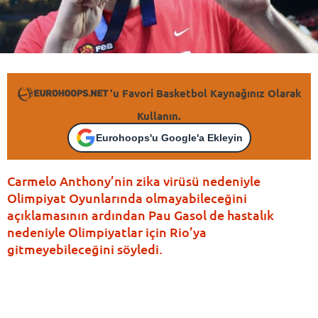
'u Favori Basketbol Kaynağınız Olarak
Kullanın.
Eurohoops'u Google'a Ekleyin
Carmelo Anthony’nin zika virüsü nedeniyle
Olimpiyat Oyunlarında olmayabileceğini
açıklamasının ardından Pau Gasol de hastalık
nedeniyle Olimpiyatlar için Rio’ya
gitmeyebileceğini söyledi.