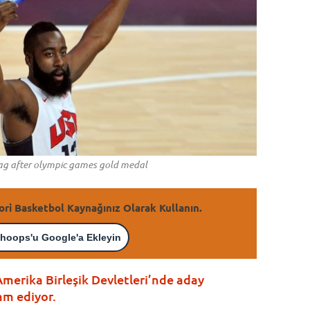
ag after olympic games gold medal
ori Basketbol Kaynağınız Olarak Kullanın.
hoops'u Google'a Ekleyin
Amerika Birleşik Devletleri’nde aday
m ediyor.