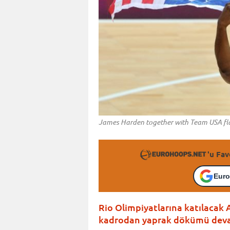
James Harden together with Team USA fl
'u Fav
Euro
Rio Olimpiyatlarına katılacak 
kadrodan yaprak dökümü deva