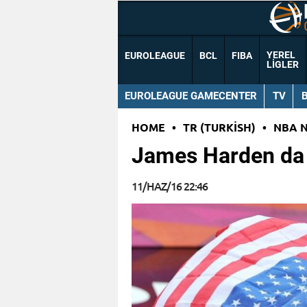
YEREL
EUROLEAGUE
BCL
FIBA
LIGLER
EUROLEAGUE GAMECENTER
TV
HOME
•
TR (TURKISH)
•
NBA 
James Harden da 
11/HAZ/16 22:46