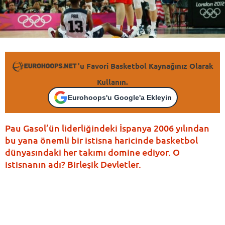
'u Favori Basketbol Kaynağınız Olarak
Kullanın.
Eurohoops'u Google'a Ekleyin
Pau Gasol’ün liderliğindeki İspanya 2006 yılından
bu yana önemli bir istisna haricinde basketbol
dünyasındaki her takımı domine ediyor. O
istisnanın adı? Birleşik Devletler.