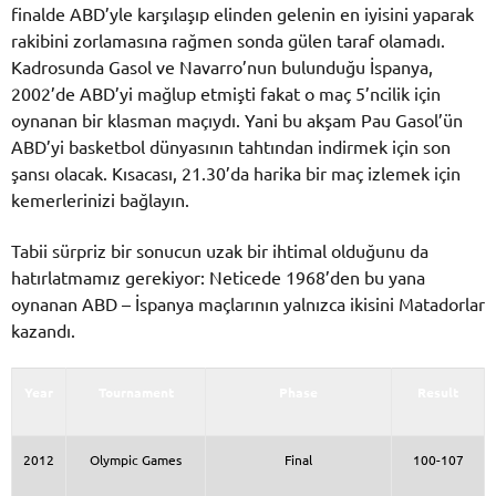
finalde ABD’yle karşılaşıp elinden gelenin en iyisini yaparak
rakibini zorlamasına rağmen sonda gülen taraf olamadı.
Kadrosunda Gasol ve Navarro’nun bulunduğu İspanya,
2002’de ABD’yi mağlup etmişti fakat o maç 5’ncilik için
oynanan bir klasman maçıydı. Yani bu akşam Pau Gasol’ün
ABD’yi basketbol dünyasının tahtından indirmek için son
şansı olacak. Kısacası, 21.30’da harika bir maç izlemek için
kemerlerinizi bağlayın.
Tabii sürpriz bir sonucun uzak bir ihtimal olduğunu da
hatırlatmamız gerekiyor: Neticede 1968’den bu yana
oynanan ABD – İspanya maçlarının yalnızca ikisini Matadorlar
kazandı.
Year
Tournament
Phase
Result
2012
Olympic Games
Final
100-107