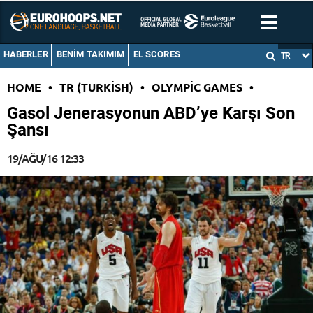
HABERLER
BENIM TAKIMIM
EL SCORES
TR
HOME
•
TR (TURKISH)
•
OLYMPIC GAMES
•
Gasol Jenerasyonun ABD’ye Karşı Son
Şansı
19/AĞU/16 12:33