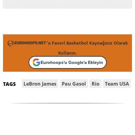
'u Favori Basketbol Kaynağınız Olarak
Kullanın.
Eurohoops'u Google'a Ekleyin
LeBron James
Pau Gasol
Rio
Team USA
TAGS