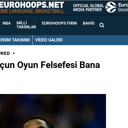
MILLI
NBA
EUROHOOPS FIRIN
BAHIS
TAKIMLAR
BENIM TAKIMIM
VIDEO GALERI
URED
•
oçun Oyun Felsefesi Bana