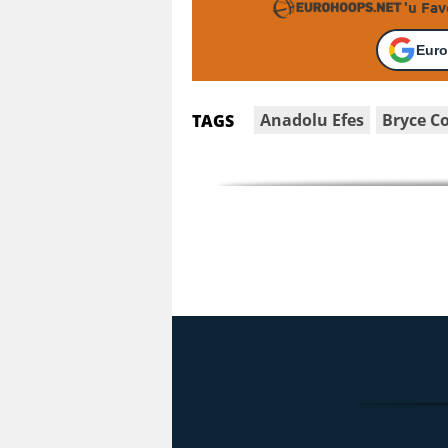
'u Fav
Euro
Anadolu Efes
Bryce C
TAGS