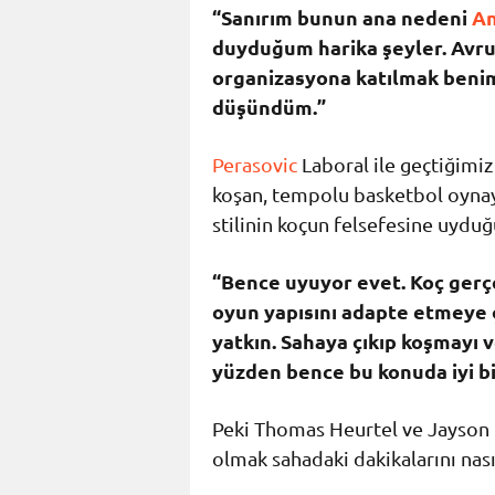
“Sanırım bunun ana nedeni
An
duyduğum harika şeyler. Avrupa
organizasyona katılmak benim 
düşündüm.”
Perasovic
Laboral ile geçtiğimiz
koşan, tempolu basketbol oynay
stilinin koçun felsefesine uyd
“Bence uyuyor evet. Koç gerçe
oyun yapısını adapte etmeye 
yatkın. Sahaya çıkıp koşmayı 
yüzden bence bu konuda iyi bi
Peki Thomas Heurtel ve Jayson 
olmak sahadaki dakikalarını nası