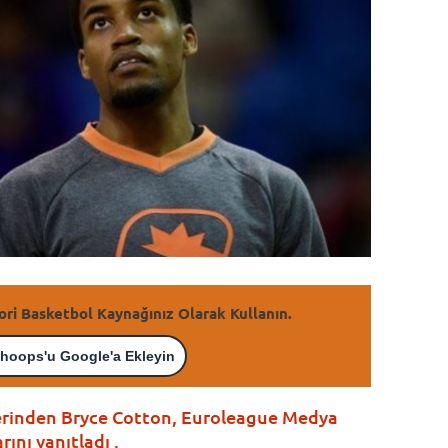
ori Basketbol Kaynağınız Olarak Kullanın.
hoops'u Google'a Ekleyin
lerinden Bryce Cotton, Euroleague Medya
nı yanıtladı .