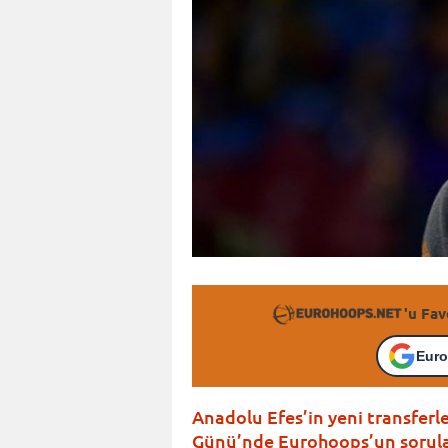
'u Fav
Euro
Anadolu Efes’in yeni transfer
Günü’nde Eurohoops’un soruları