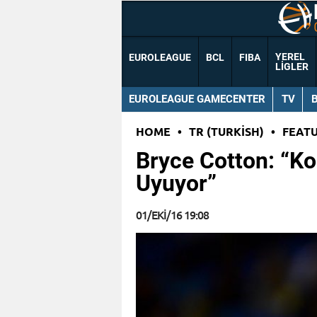
YEREL
EUROLEAGUE
BCL
FIBA
LIGLER
EUROLEAGUE GAMECENTER
TV
HOME
•
TR (TURKISH)
•
FEAT
Bryce Cotton: “K
Uyuyor”
01/EKI/16 19:08