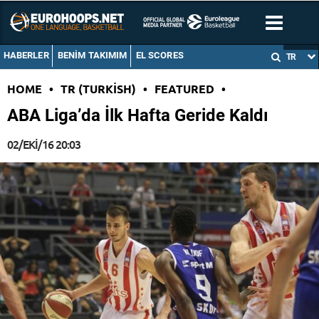
HABERLER
BENIM TAKIMIM
EL SCORES
TR
HOME
•
TR (TURKISH)
•
FEATURED
•
ABA Liga’da İlk Hafta Geride Kaldı
02/EKI/16 20:03