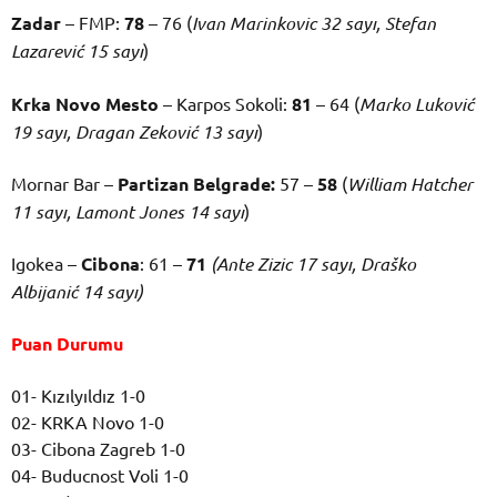
Zadar
– FMP:
78
– 76 (
Ivan Marinkovic 32 sayı, Stefan
Lazarević 15 sayı
)
Krka Novo Mesto
– Karpos Sokoli:
81
– 64 (
Marko Luković
19 sayı, Dragan Zeković 13 sayı
)
Mornar Bar –
Partizan Belgrade:
57 –
58
(
William Hatcher
11 sayı, Lamont Jones 14 sayı
)
Igokea –
Cibona
: 61 –
71
(Ante Zizic 17 sayı, Draško
Albijanić 14 sayı)
Puan Durumu
01- Kızılyıldız 1-0
02- KRKA Novo 1-0
03- Cibona Zagreb 1-0
04- Buducnost Voli 1-0