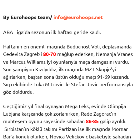
By Eurohoops team/
info@eurohoops.net
ABA Liga’da sezonun ilk haftası geride kaldı.
Haftanın en önemli maçında Buducnost Voli, deplasmanda
Cedevita Zagreb’i
80-70
mağlup ederken, Nemanja Vranes
ve Marcus Williams iyi oyunlarıyla maça damgasını vurdu.
Son şampiyon Kızılyıldız, ilk maçında MZT Skopje’yi
ağırlarken, baştan sona üstün olduğu maçı 91-69 kazandı.
Sırp ekibinde Luka Mitrovic ile Stefan Jovic performansıyla
göz doldurdu.
Geçtiğimiz yıl final oynayan Mega Leks, evinde Olimpija
Lubjana karşısında çok zorlanırken, Rade Zagorac’ın
muhteşem oyunu sayesinde sahadan
86-85
galip ayrıldı.
Sırbistan’ın köklü takımı Partizan ise ilk maçında Mornar
Bar’a konuk olurken, Novica Velickovic basketiyle sahadan