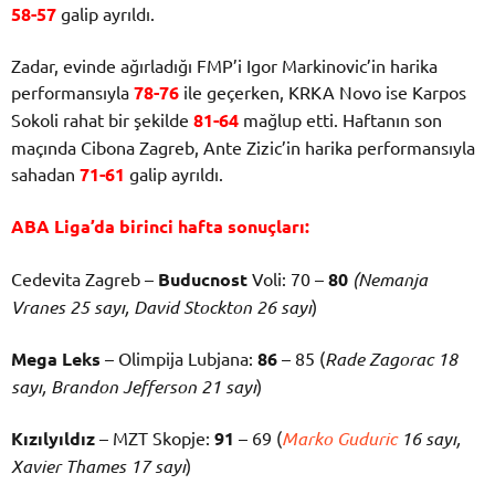
58-57
galip ayrıldı.
Zadar, evinde ağırladığı FMP’i Igor Markinovic’in harika
performansıyla
78-76
ile geçerken, KRKA Novo ise Karpos
Sokoli rahat bir şekilde
81-64
mağlup etti. Haftanın son
maçında Cibona Zagreb, Ante Zizic’in harika performansıyla
sahadan
71-61
galip ayrıldı.
ABA Liga’da birinci hafta sonuçları:
Cedevita Zagreb –
Buducnost
Voli: 70 –
80
(Nemanja
Vranes 25 sayı, David Stockton 26 sayı
)
Mega Leks
– Olimpija Lubjana:
86
– 85 (
Rade Zagorac 18
sayı, Brandon Jefferson 21 sayı
)
Kızılyıldız
– MZT Skopje:
91
– 69 (
Marko Guduric
16 sayı,
Xavier Thames 17 sayı
)