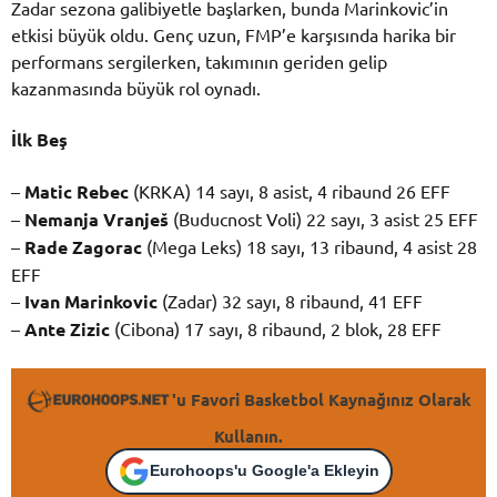
Zadar sezona galibiyetle başlarken, bunda Marinkovic’in
etkisi büyük oldu. Genç uzun, FMP’e karşısında harika bir
performans sergilerken, takımının geriden gelip
kazanmasında büyük rol oynadı.
İlk Beş
–
Matic Rebec
(KRKA) 14 sayı, 8 asist, 4 ribaund 26 EFF
–
Nemanja Vranješ
(Buducnost Voli) 22 sayı, 3 asist 25 EFF
–
Rade Zagorac
(Mega Leks) 18 sayı, 13 ribaund, 4 asist 28
EFF
–
Ivan Marinkovic
(Zadar) 32 sayı, 8 ribaund, 41 EFF
–
Ante Zizic
(Cibona) 17 sayı, 8 ribaund, 2 blok, 28 EFF
'u Favori Basketbol Kaynağınız Olarak
Kullanın.
Eurohoops'u Google'a Ekleyin