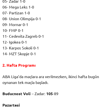
05- Zadar 1-0
06- Mega Leks 1-0
07- Partizan 1-0
08- Union Olimpija 0-1
09- Mornar 0-1
10- FMP 0-1
11- Cedevita Zagreb 0-1
12- Igokea 0-1
13- Karpos Sokoli 0-1
14- MZT Skopje 0-1
2. Hafta Programı
ABA Liga’da maçlara ara verilmezken, ikinci hafta bugün
oynanan tek maçla başladı.
Buducnost Voli
– Zadar:
105
-89
Pazartesi