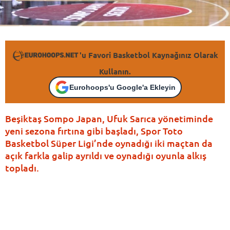
'u Favori Basketbol Kaynağınız Olarak
Kullanın.
Eurohoops'u Google'a Ekleyin
Beşiktaş Sompo Japan, Ufuk Sarıca yönetiminde
yeni sezona fırtına gibi başladı, Spor Toto
Basketbol Süper Ligi’nde oynadığı iki maçtan da
açık farkla galip ayrıldı ve oynadığı oyunla alkış
topladı.