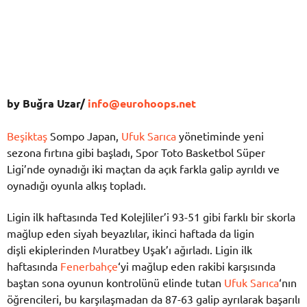
by Buğra Uzar/
info@eurohoops.net
Beşiktaş
Sompo Japan,
Ufuk Sarıca
yönetiminde yeni
sezona fırtına gibi başladı, Spor Toto Basketbol Süper
Ligi’nde oynadığı iki maçtan da açık farkla galip ayrıldı ve
oynadığı oyunla alkış topladı.
Ligin ilk haftasında Ted Kolejliler’i 93-51 gibi farklı bir skorla
mağlup eden siyah beyazlılar, ikinci haftada da ligin
dişli ekiplerinden Muratbey Uşak’ı ağırladı. Ligin ilk
haftasında
Fenerbahçe
‘yi mağlup eden rakibi karşısında
baştan sona oyunun kontrolünü elinde tutan
Ufuk Sarıca
‘nın
öğrencileri, bu karşılaşmadan da 87-63 galip ayrılarak başarılı