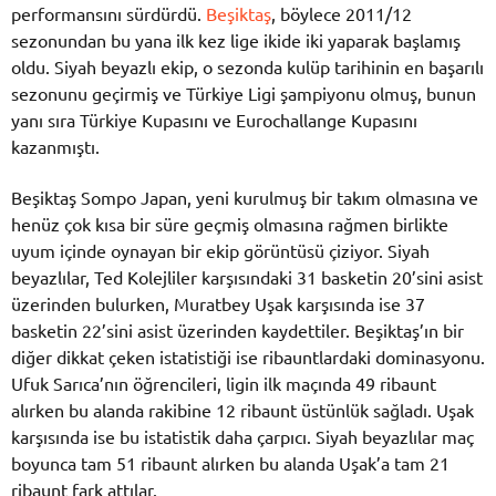
performansını sürdürdü.
Beşiktaş
, böylece 2011/12
sezonundan bu yana ilk kez lige ikide iki yaparak başlamış
oldu. Siyah beyazlı ekip, o sezonda kulüp tarihinin en başarılı
sezonunu geçirmiş ve Türkiye Ligi şampiyonu olmuş, bunun
yanı sıra Türkiye Kupasını ve Eurochallange Kupasını
kazanmıştı.
Beşiktaş Sompo Japan, yeni kurulmuş bir takım olmasına ve
henüz çok kısa bir süre geçmiş olmasına rağmen birlikte
uyum içinde oynayan bir ekip görüntüsü çiziyor. Siyah
beyazlılar, Ted Kolejliler karşısındaki 31 basketin 20’sini asist
üzerinden bulurken, Muratbey Uşak karşısında ise 37
basketin 22’sini asist üzerinden kaydettiler. Beşiktaş’ın bir
diğer dikkat çeken istatistiği ise ribauntlardaki dominasyonu.
Ufuk Sarıca’nın öğrencileri, ligin ilk maçında 49 ribaunt
alırken bu alanda rakibine 12 ribaunt üstünlük sağladı. Uşak
karşısında ise bu istatistik daha çarpıcı. Siyah beyazlılar maç
boyunca tam 51 ribaunt alırken bu alanda Uşak’a tam 21
ribaunt fark attılar.