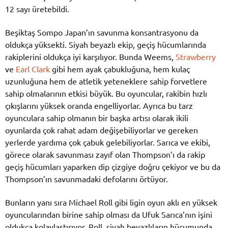
12 sayı üretebildi.
Beşiktaş Sompo Japan’ın savunma konsantrasyonu da
oldukça yüksekti. Siyah beyazlı ekip, geçiş hücumlarında
rakiplerini oldukça iyi karşılıyor. Bunda Weems,
Strawberry
ve
Earl Clark
gibi hem ayak çabukluğuna, hem kulaç
uzunluğuna hem de atletik yeteneklere sahip forvetlere
sahip olmalarının etkisi büyük. Bu oyuncular, rakibin hızlı
çıkışlarını yüksek oranda engelliyorlar. Ayrıca bu tarz
oyunculara sahip olmanın bir başka artısı olarak ikili
oyunlarda çok rahat adam değişebiliyorlar ve gereken
yerlerde yardıma çok çabuk gelebiliyorlar. Sarıca ve ekibi,
görece olarak savunması zayıf olan Thompson’ı da rakip
geçiş hücumları yaparken dip çizgiye doğru çekiyor ve bu da
Thompson’ın savunmadaki defolarını örtüyor.
Bunların yanı sıra Michael Roll gibi ligin oyun aklı en yüksek
oyuncularından birine sahip olması da Ufuk Sarıca’nın işini
oldukça kolaylaştırıyor. Roll, siyah beyazlıların hücumunda