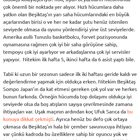
çok önemli bir noktada yer alıyor. Hızlı hücumlara daha
yatkın olan Beşiktaş’ın yarı saha hücumlarındaki en büyük
açarlarından birisi o ve her ne kadar şutu henüz istenilen
seviyede olmasa da oyunu yönlendirişi yine üst seviyelerde.
Amerika asıllı Tunuslu basketbolcu, forvet pozisyonunda
oynamasına rağmen çok iyi bir saha görüşüne sahip,
tempoyu çok iyi ayarlıyor ve arkadaşlarına çok iyi servisler
yapıyor. Nitekim ilk hafta 5, ikinci hafta da 6 asist yaptı bile.
Tabii ki uzun bir sezonun sadece ilk iki haftası geride kaldı ve
değerlendirme yapmak için oldukça erken. Nitekim Beşiktaş
Sompo Japan’ın da kat etmesi gereken çok yol var ve herkes
bunun farkında. Örneğin hücumda top dolaşımı oldukça iyi
seviyede olsa da boş atışların sayıya çevrilmesinde zamana
ihtiyaçları var. Uşak maçının ardından koç Ufuk Sarıca da
bu
konuya dikkat çekmişti
. Ayrıca henüz bu defo çok ortaya
çıkmasa da Beşiktaş’ın hala bir çember savunucuya ihtiyacı
var çünkü kadroda bu özelliklere sahip bir oyuncu yok ve