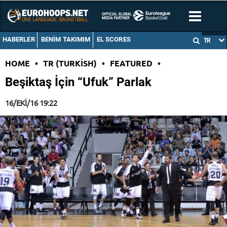
HABERLER
BENIM TAKIMIM
EL SCORES
TR
HOME
•
TR (TURKISH)
•
FEATURED
•
Beşiktaş İçin “Ufuk” Parlak
16/EKI/16 19:22