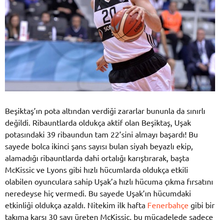
Beşiktaş’ın pota altından verdiği zararlar bununla da sınırlı
değildi. Ribauntlarda oldukça aktif olan Beşiktaş, Uşak
potasındaki 39 ribaundun tam 22’sini almayı başardı! Bu
sayede bolca ikinci şans sayısı bulan siyah beyazlı ekip,
alamadığı ribauntlarda dahi ortalığı karıştırarak, başta
McKissic ve Lyons gibi hızlı hücumlarda oldukça etkili
olabilen oyunculara sahip Uşak’a hızlı hücuma çıkma fırsatını
neredeyse hiç vermedi. Bu sayede Uşak’ın hücumdaki
etkinliği oldukça azaldı. Nitekim ilk hafta
Fenerbahçe
gibi bir
takıma karşı 30 sayı üreten McKissic, bu mücadelede sadece