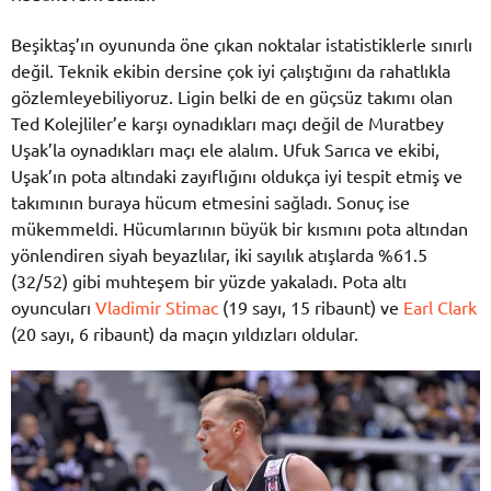
Beşiktaş’ın oyununda öne çıkan noktalar istatistiklerle sınırlı
değil. Teknik ekibin dersine çok iyi çalıştığını da rahatlıkla
gözlemleyebiliyoruz. Ligin belki de en güçsüz takımı olan
Ted Kolejliler’e karşı oynadıkları maçı değil de Muratbey
Uşak’la oynadıkları maçı ele alalım. Ufuk Sarıca ve ekibi,
Uşak’ın pota altındaki zayıflığını oldukça iyi tespit etmiş ve
takımının buraya hücum etmesini sağladı. Sonuç ise
mükemmeldi. Hücumlarının büyük bir kısmını pota altından
yönlendiren siyah beyazlılar, iki sayılık atışlarda %61.5
(32/52) gibi muhteşem bir yüzde yakaladı. Pota altı
oyuncuları
Vladimir Stimac
(19 sayı, 15 ribaunt) ve
Earl Clark
(20 sayı, 6 ribaunt) da maçın yıldızları oldular.