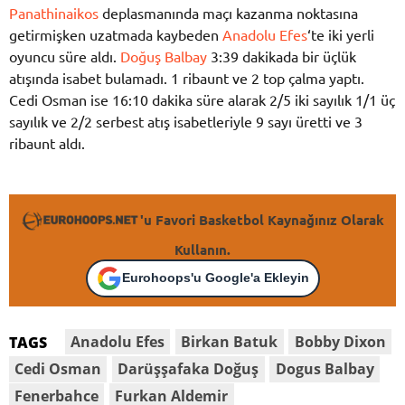
Panathinaikos
deplasmanında maçı kazanma noktasına
getirmişken uzatmada kaybeden
Anadolu Efes
‘te iki yerli
oyuncu süre aldı.
Doğuş Balbay
3:39 dakikada bir üçlük
atışında isabet bulamadı. 1 ribaunt ve 2 top çalma yaptı.
Cedi Osman ise 16:10 dakika süre alarak 2/5 iki sayılık 1/1 üç
sayılık ve 2/2 serbest atış isabetleriyle 9 sayı üretti ve 3
ribaunt aldı.
'u Favori Basketbol Kaynağınız Olarak
Kullanın.
Eurohoops'u Google'a Ekleyin
Anadolu Efes
Birkan Batuk
Bobby Dixon
TAGS
Cedi Osman
Darüşşafaka Doğuş
Dogus Balbay
Fenerbahce
Furkan Aldemir