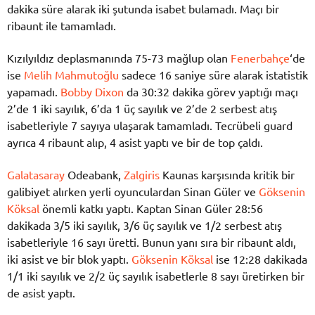
dakika süre alarak iki şutunda isabet bulamadı. Maçı bir
ribaunt ile tamamladı.
Kızılyıldız deplasmanında 75-73 mağlup olan
Fenerbahçe
‘de
ise
Melih Mahmutoğlu
sadece 16 saniye süre alarak istatistik
yapamadı.
Bobby Dixon
da 30:32 dakika görev yaptığı maçı
2’de 1 iki sayılık, 6’da 1 üç sayılık ve 2’de 2 serbest atış
isabetleriyle 7 sayıya ulaşarak tamamladı. Tecrübeli guard
ayrıca 4 ribaunt alıp, 4 asist yaptı ve bir de top çaldı.
Galatasaray
Odeabank,
Zalgiris
Kaunas karşısında kritik bir
galibiyet alırken yerli oyunculardan Sinan Güler ve
Göksenin
Köksal
önemli katkı yaptı. Kaptan Sinan Güler 28:56
dakikada 3/5 iki sayılık, 3/6 üç sayılık ve 1/2 serbest atış
isabetleriyle 16 sayı üretti. Bunun yanı sıra bir ribaunt aldı,
iki asist ve bir blok yaptı.
Göksenin Köksal
ise 12:28 dakikada
1/1 iki sayılık ve 2/2 üç sayılık isabetlerle 8 sayı üretirken bir
de asist yaptı.