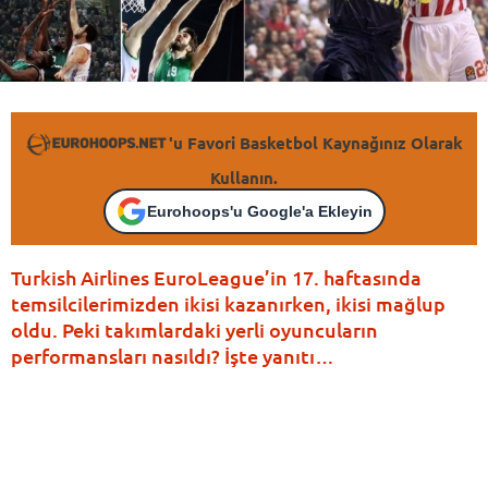
'u Favori Basketbol Kaynağınız Olarak
Kullanın.
Eurohoops'u Google'a Ekleyin
Turkish Airlines EuroLeague’in 17. haftasında
temsilcilerimizden ikisi kazanırken, ikisi mağlup
oldu. Peki takımlardaki yerli oyuncuların
performansları nasıldı? İşte yanıtı…