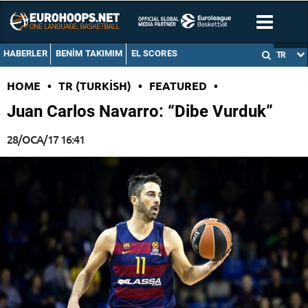
HABERLER
BENIM TAKIMIM
EL SCORES
TR
HOME
•
TR (TURKISH)
•
FEATURED
•
Juan Carlos Navarro: “Dibe Vurduk”
28/OCA/17 16:41