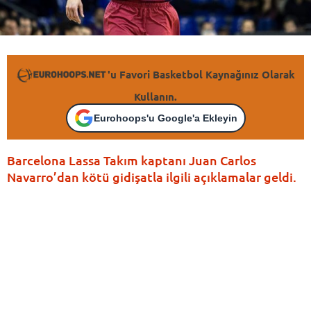
'u Favori Basketbol Kaynağınız Olarak
Kullanın.
Eurohoops'u Google'a Ekleyin
Barcelona Lassa Takım kaptanı Juan Carlos
Navarro’dan kötü gidişatla ilgili açıklamalar geldi.