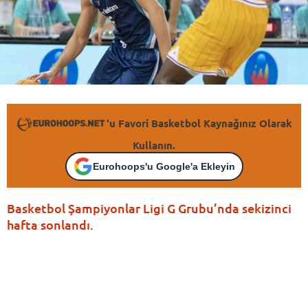
'u Favori Basketbol Kaynağınız Olarak
Kullanın.
Eurohoops'u Google'a Ekleyin
Basketbol Şampiyonlar Ligi G Grubu’nda sekizinci
hafta sonlandı.