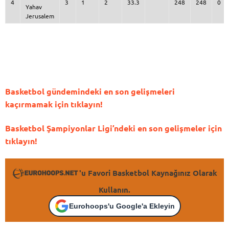
4
3
1
2
33.3
248
248
0
Yahav
Jerusalem
Basketbol gündemindeki en son gelişmeleri
kaçırmamak için tıklayın!
Basketbol Şampiyonlar Ligi’ndeki en son gelişmeler için
tıklayın!
'u Favori Basketbol Kaynağınız Olarak
Kullanın.
Eurohoops'u Google'a Ekleyin