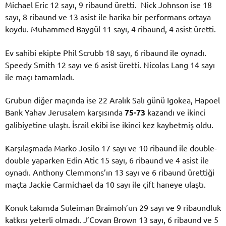
Michael Eric 12 sayı, 9 ribaund üretti. Nick Johnson ise 18
sayı, 8 ribaund ve 13 asist ile harika bir performans ortaya
koydu. Muhammed Baygül 11 sayı, 4 ribaund, 4 asist üretti.
Ev sahibi ekipte Phil Scrubb 18 sayı, 6 ribaund ile oynadı.
Speedy Smith 12 sayı ve 6 asist üretti. Nicolas Lang 14 sayı
ile maçı tamamladı.
Grubun diğer maçında ise 22 Aralık Salı günü Igokea, Hapoel
Bank Yahav Jerusalem karşısında
75-73
kazandı ve ikinci
galibiyetine ulaştı. İsrail ekibi ise ikinci kez kaybetmiş oldu.
Karşılaşmada Marko Josilo 17 sayı ve 10 ribaund ile double-
double yaparken Edin Atic 15 sayı, 6 ribaund ve 4 asist ile
oynadı. Anthony Clemmons’ın 13 sayı ve 6 ribaund ürettiği
maçta Jackie Carmichael da 10 sayı ile çift haneye ulaştı.
Konuk takımda Suleiman Braimoh’un 29 sayı ve 9 ribaundluk
katkısı yeterli olmadı. J’Covan Brown 13 sayı, 6 ribaund ve 5