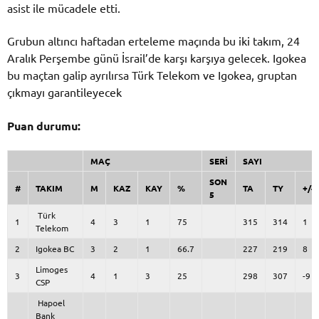
asist ile mücadele etti.
Grubun altıncı haftadan erteleme maçında bu iki takım, 24
Aralık Perşembe günü İsrail’de karşı karşıya gelecek. Igokea
bu maçtan galip ayrılırsa Türk Telekom ve Igokea, gruptan
çıkmayı garantileyecek
Puan durumu:
MAÇ
SERİ
SAYI
SON
#
TAKIM
M
KAZ
KAY
%
TA
TY
+/-
5
Türk
1
4
3
1
75
315
314
1
Telekom
2
Igokea BC
3
2
1
66.7
227
219
8
Limoges
3
4
1
3
25
298
307
-9
CSP
Hapoel
Bank