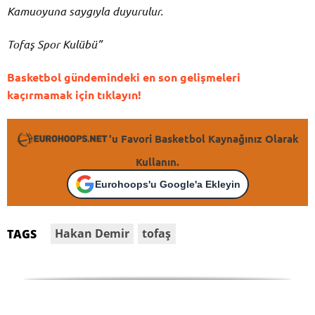
Kamuoyuna saygıyla duyurulur.
Tofaş Spor Kulübü”
Basketbol gündemindeki en son gelişmeleri
kaçırmamak için tıklayın!
'u Favori Basketbol Kaynağınız Olarak
Kullanın.
Eurohoops'u Google'a Ekleyin
Hakan Demir
tofaş
TAGS