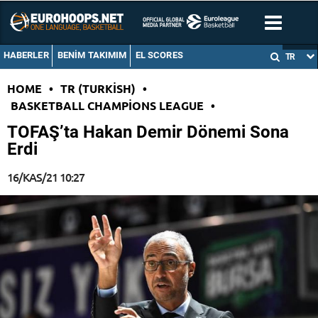
HABERLER
BENIM TAKIMIM
EL SCORES
TR
HOME
•
TR (TURKISH)
•
BASKETBALL CHAMPIONS LEAGUE
•
TOFAŞ’ta Hakan Demir Dönemi Sona
Erdi
16/KAS/21 10:27